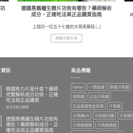
功
德國黑螞蟻生精片功效有哪些？藥師解析
成分、正確吃法與正品購買指南
上個月一位五十七歲的大哥來藥局 [...]
閱讀完整內容
新資訊
商品標籤
hamer
一想就硬
原廠汗馬糖
韓國奇力片是什麼？藥師
完整解析成分功效、正確
悍馬糖
正品汗馬糖
吃法與正品購買
正品美國黑金官網
汗馬糖
在
留言功能已關閉
〈韓
汗馬糖ptt
汗馬糖代購
汗馬糖
國
德國黑螞蟻生精片功效有
奇
哪些？藥師解析成分、正
汗馬糖價格
汗馬糖價錢
力
確吃法與正品購買指南
片