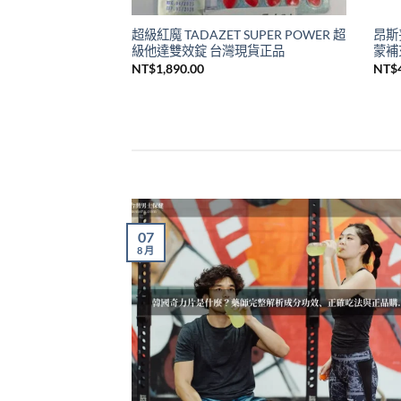
超級紅魔 TADAZET SUPER POWER 超
昂斯妥
級他達雙效錠 台灣現貨正品
蒙補
NT$
1,890.00
NT$
07
8 月