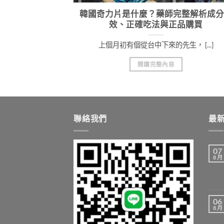
藥師揭露常見副
韓國奇力片是什麼？藥師完整解析成分
方式
效、正確吃法與正品購買
藥 [...]
上個月初有個從台中下來的先生， [...]
閱讀完整內容
聯絡我們
最
07
8 月
06
8 月