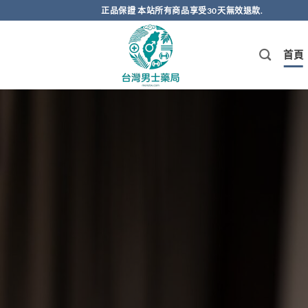
跳
正品保證 本站所有商品享受30天無效退款.
轉
至
首頁
內
容