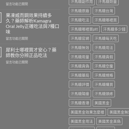
汗馬糖副作用
汗馬糖劑量
在
是
留言功能已關閉
〈德
什
汗馬糖原廠
汗馬糖台灣
國
麼？
果凍威而鋼效果持續多
黑
藥
汗馬糖吃法
汗馬糖哪裡買
久？藥師解析Kamagra
螞
師
Oral Jelly正確吃法與7種口
蟻
完
汗馬糖哪裡買ptt
汗馬糖多少錢
味
生
整
精
汗馬糖官網
汗馬糖每天吃
解
在
留言功能已關閉
片
析
〈果
汗馬糖無效
汗馬糖用法
功
成
凍
犀利士哪裡買才安心？藥
效
分
威
師教你分辨正品吃法
汗馬糖用量
汗馬糖真假
有
功
而
在
留言功能已關閉
哪
效、
鋼
汗馬糖真偽
汗馬糖空腹
〈犀
些？
正
效
利
藥
確
果
汗馬糖藥局
汗馬糖規格
士
師
吃
持
哪
解
法
續
汗馬糖評價
汗馬糖購買
裡
析
與
多
買
成
正
久？
汗馬糖陽痿
汗馬糖頭疼
才
分、
品
藥
安
正
購
師
汗馬糖香港
美國黑金
心？
確
買〉
解
藥
吃
中
析
美國黑金效果怎麼樣
美國黑金無
師
法
Kamagra
教
美國黑金用法
美國黑金真偽
與
Oral
你
正
Jelly