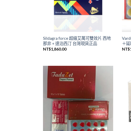
Sildagra force 超級艾萬可雙效片 西地
Var
那非 + 達泊西汀 台灣現貨正品
＋延
NT$
1,860.00
NT$