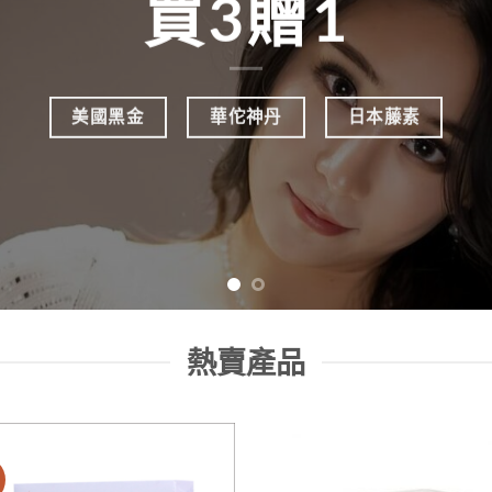
買3贈1
美國黑金
華佗神丹
日本藤素
熱賣產品