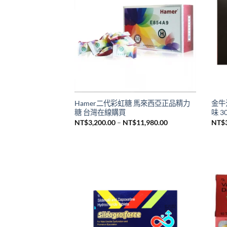
Hamer二代彩虹糖 馬來西亞正品精力
金牛汗
糖 台灣在線購買
味 
價
NT$
3,200.00
–
NT$
11,980.00
NT$
格
範
圍：
NT$3,200.00
到
NT$11,980.00