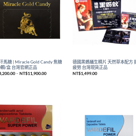
馬糖 | Miracle Gold Candy 焦糖
德國黑螞蟻生精片 天然草本配方 
30顆/盒 台灣官網正品
疲勞 台灣現貨正品
價
3,200.00
–
NT$
11,900.00
NT$
1,499.00
格
範
圍：
NT$3,200.00
到
NT$11,900.00