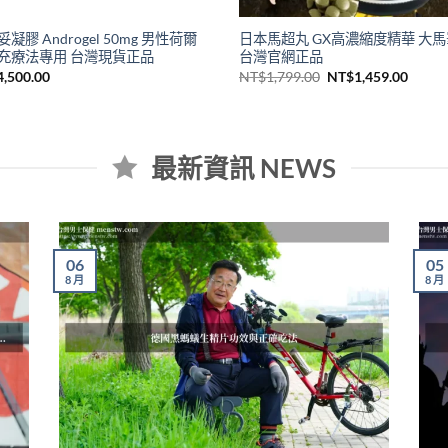
凝膠 Androgel 50mg 男性荷爾
日本馬超丸 GX高濃縮度精華 大
充療法專用 台灣現貨正品
台灣官網正品
原
目
4,500.00
NT$
1,799.00
NT$
1,459.00
始
前
價
價
格：
格：
NT$1,799.00。
NT$1,
最新資訊 NEWS
06
05
8 月
8 月