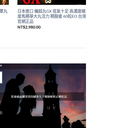
馬睪丸
日本進口 蟻超丸GX 底氣十足 高濃度縮
度馬精華大丸活力 精胺痠 60粒EO 台灣
官網正品
NT$
2,980.00
459.00。