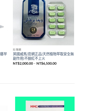
壯陽藥
陽痿早
英國威馬|官網正品|天然植物萃取安全無
副作用|不臉紅不上火
價
NT$
2,000.00
–
NT$
6,500.00
格
範
圍：
350.00
NT$2,000.00
到
500.00
NT$6,500.00