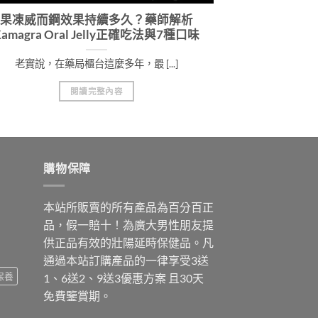
果凍威而鋼效果持續多久？藥師解析
Kamagra Oral Jelly正確吃法與7種口味
老實說，在藥局櫃台這麼多年，最 [...]
閱讀完整內容
購物保障
本站所販賣的所有產品為百分百正
品，假一賠十！為廣大男性朋友提
供正品有效的壯陽延時保健品。凡
通過本站訂購產品的一律享受3送
保養
1、6送2、9送3優惠方案 且30天
免費鑒賞期。