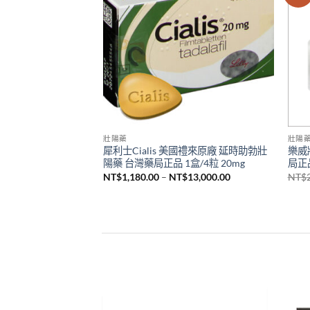
壯陽藥
壯陽
 中藥治早洩 速效助
犀利士Cialis 美國禮來原廠 延時助勃壯
樂威壯
老年人使用安全 天然無
陽藥 台灣藥局正品 1盒/4粒 20mg
局正
品
價
NT$
1,180.00
–
NT$
13,000.00
NT$
格
範
圍：
NT$1,180.00
到
NT$13,000.00