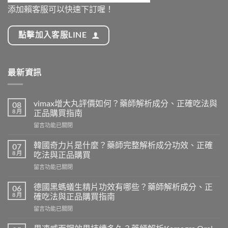
添加賴客服可以快速下訂喔！
點擊加入客服LINE
最新資訊
vimax增大丸評價如何？藥師解析成分、正確吃法與
08
8 月
正品購買指南
在
留言功能已關閉
〈vimax
增
韓國奇力片是什麼？藥師完整解析成分功效、正確
07
大
8 月
吃法與正品購買
丸
在
留言功能已關閉
評
〈韓
價
國
如
德國黑螞蟻生精片功效有哪些？藥師解析成分、正
06
奇
何？
8 月
確吃法與正品購買指南
力
藥
在
留言功能已關閉
片
師
〈德
是
解
國
什