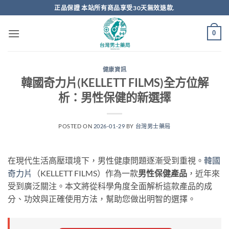
跳
正品保證 本站所有商品享受30天無效退款.
轉
至
0
內
容
健康資訊
韓國奇力片(KELLETT FILMS)全方位解
析：男性保健的新選擇
POSTED ON
2026-01-29
BY
台灣男士藥局
在現代生活高壓環境下，男性健康問題逐漸受到重視。
韓國
奇力片
（KELLETT FILMS）作為一款
男性保健產品
，近年來
受到廣泛關注。本文將從科學角度全面解析這款產品的成
分、功效與正確使用方法，幫助您做出明智的選擇。