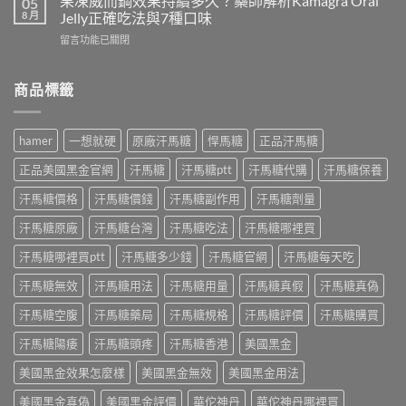
果凍威而鋼效果持續多久？藥師解析Kamagra Oral
05
析
黑
麼？
8 月
Jelly正確吃法與7種口味
成
螞
藥
分、
在
留言功能已關閉
蟻
師
正
〈果
生
完
確
凍
精
整
吃
威
商品標籤
片
解
法
而
功
析
與
鋼
效
成
正
效
有
分
hamer
一想就硬
原廠汗馬糖
悍馬糖
正品汗馬糖
品
果
哪
功
購
持
些？
效、
正品美國黑金官網
汗馬糖
汗馬糖ptt
汗馬糖代購
汗馬糖保養
買
續
藥
正
指
多
師
汗馬糖價格
汗馬糖價錢
汗馬糖副作用
汗馬糖劑量
確
南〉
久？
解
吃
中
藥
汗馬糖原廠
汗馬糖台灣
汗馬糖吃法
汗馬糖哪裡買
析
法
師
成
與
解
汗馬糖哪裡買ptt
汗馬糖多少錢
汗馬糖官網
汗馬糖每天吃
分、
正
析
正
品
汗馬糖無效
汗馬糖用法
汗馬糖用量
汗馬糖真假
汗馬糖真偽
Kamagra
確
購
Oral
吃
買〉
汗馬糖空腹
汗馬糖藥局
汗馬糖規格
汗馬糖評價
汗馬糖購買
Jelly
法
中
正
與
汗馬糖陽痿
汗馬糖頭疼
汗馬糖香港
美國黑金
確
正
吃
品
美國黑金效果怎麼樣
美國黑金無效
美國黑金用法
法
購
與
買
美國黑金真偽
美國黑金評價
華佗神丹
華佗神丹哪裡買