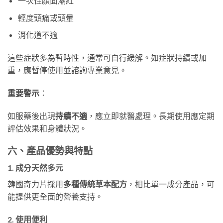
一次性顏面潮紅
輕度頭痛或頭暈
消化道不適
這些症狀多為暫時性，通常可自行緩解。如症狀持續或加
重，應暫停使用並諮詢專業意見。
重要警示
：
如服藥後出現
持續不適
，應立即就醫處理。長期使用應定期
評估效果和身體狀況。
六、產品優勢與特點
1. 成分天然多元
韓國奇力片採用
多種傳統草本配方
，相比單一成分產品，可
能提供更全面的營養支持。
2. 使用便利