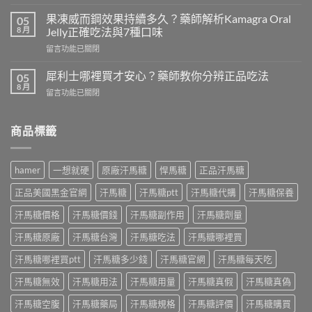
〈德
是
國
什
果凍威而鋼效果持續多久？藥師解析Kamagra Oral
05
黑
麼？
8 月
Jelly正確吃法與7種口味
螞
藥
在
留言功能已關閉
蟻
師
〈果
生
完
凍
精
犀利士哪裡買才安心？藥師教你分辨正品吃法
05
整
威
片
8 月
解
在
留言功能已關閉
而
功
析
〈犀
鋼
效
成
利
效
有
分
士
商品標籤
果
哪
功
哪
持
些？
效、
裡
續
藥
正
買
多
師
hamer
一想就硬
原廠汗馬糖
悍馬糖
正品汗馬糖
確
才
久？
解
吃
安
藥
正品美國黑金官網
汗馬糖
汗馬糖ptt
汗馬糖代購
汗馬糖保養
析
法
心？
師
成
與
藥
汗馬糖價格
汗馬糖價錢
汗馬糖副作用
汗馬糖劑量
解
分、
正
師
析
正
品
教
汗馬糖原廠
汗馬糖台灣
汗馬糖吃法
汗馬糖哪裡買
Kamagra
確
購
你
Oral
吃
買〉
分
汗馬糖哪裡買ptt
汗馬糖多少錢
汗馬糖官網
汗馬糖每天吃
Jelly
法
中
辨
正
與
汗馬糖無效
汗馬糖用法
汗馬糖用量
汗馬糖真假
汗馬糖真偽
正
確
正
品
吃
品
汗馬糖空腹
汗馬糖藥局
汗馬糖規格
汗馬糖評價
汗馬糖購買
吃
法
購