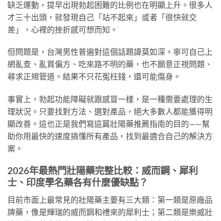
缺乏運動，提早出現勃起困難的比例也在明顯上升。很多人
才三十出頭，就發現自己「站不起來」或者「很快就交
差」，心裡的挫折感可想而知。
但問題是，台灣男性普遍對這個話題諱莫如深。寧可自己上
網亂查、亂買偏方、吃來路不明的藥，也不願意正視問題、
尋求正規管道。結果不只花冤枉錢，還可能傷身。
事實上，勃起功能障礙就跟感冒一樣，是一種需要處理的生
理狀況。只要找對方法、選對產品，絕大多數人都能獲得明
顯改善。這也正是我們寫這篇壯陽藥推薦指南的目的——幫
助你用最快的速度搞懂所有產品，找到最適合自己的解決方
案。
2026年最熱門壯陽藥完整比較：威而鋼、犀利
士、印度學名藥各有什麼優缺點？
目前市面上最常見的壯陽藥主要有三大類：第一類是原廠品
牌藥，像是輝瑞的威而鋼和禮來的犀利士；第二類是樂威壯