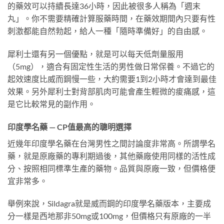
的藥效可以持續長達36小時，因此被很多人稱為「週末
丸」。你不需要精確計算服藥時間，在藥效期間內只要有性
刺激都能自然勃起，給人一種「隨時準備好」的自由感。
犀利士還有另一個優點，就是可以每天低劑量服用
（5mg），適合有固定性生活的男性做日常保養。不過它的
起效速度比威而鋼慢一些，大約需要1到2小時才會達到最佳
效果。另外犀利士對背部肌肉可能會產生輕微的痠痛感，這
是它比較常見的副作用。
印度學名藥 — CP值最高的聰明選擇
近幾年印度學名藥在台灣男性之間討論度非常高。所謂學名
藥，就是原廠藥的專利期過後，其他藥廠使用同樣的活性成
分、按照相同標準生產的藥物。品質與原廠一致，但價格便
宜非常多。
舉例來說，Sildagra就是威而鋼的印度學名藥版本，主要成
分一樣是西地那非50mg或100mg，但價格只有原廠的一半