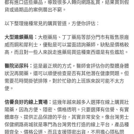
都有進口這些藥品，導致很多人轉向網路亂買，結果買到假
貨或過期品的案例層出不窮。
以下整理幾種常見的購買管道，方便你評估：
大型連鎖藥局：
大樹藥局、丁丁藥局等部分門市有販售原廠
威而鋼和犀利士，優點是可以當面諮詢藥師，缺點是價格較
高，而且對一些人來說走進藥局買這種東西還是有些尷尬。
醫院泌尿科：
這是最正規的方式，醫師會評估你的整體身體
狀況再開藥，還可以順便檢查是否有其他潛在健康問題。但
需要花時間掛號排隊，對於忙碌的上班族來說可能不太方
便。
信譽良好的線上賣場：
這幾年越來越多人選擇在線上購買壯
陽藥，因為方便、隱密、價格透明。只要選擇有信譽、有實
體庫存、提供正品保證的平台，其實非常安全。像台灣男士
保健網路商城就是專門為台灣男性打造的線上平台，產品種
類齊全、價格公道、而且支援隱密出貨，不用擔心隱私問