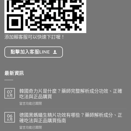
添加賴客服可以快速下訂喔！
點擊加入客服LINE
最新資訊
韓國奇力片是什麼？藥師完整解析成分功效、正確
07
8 月
吃法與正品購買
在
留言功能已關閉
〈韓
國
德國黑螞蟻生精片功效有哪些？藥師解析成分、正
06
奇
8 月
確吃法與正品購買指南
力
在
留言功能已關閉
片