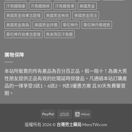
法〉
與
買
汗馬糖陽痿
汗馬糖頭疼
汗馬糖香港
美國黑金
中
7
指
種
南〉
美國黑金效果怎麼樣
美國黑金無效
美國黑金用法
口
中
味〉
美國黑金真偽
美國黑金評價
華佗神丹
華佗神丹哪裡買
中
華佗神丹效果怎麼樣
馬來西亞汗馬糖
購物保障
本站所販賣的所有產品為百分百正品，假一賠十！為廣大男
性朋友提供正品有效的壯陽延時保健品。凡通過本站訂購產
品的一律享受3送1、6送2、9送3優惠方案 且30天免費鑒賞
期。
PayPal
Cash
Alipay
On
版權所有 2026 ©
台灣男士藥局
MensTW.com
Delivery