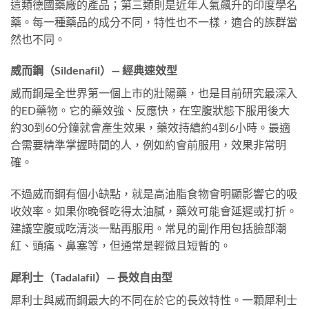
這類德國藥廠的產品；第三類則是近年人氣飆升的印度學名
藥。每一種藥品的成分不同，特性也不一樣，適合的族群當
然也不同。
威而鋼（Sildenafil）— 經典速效型
威而鋼是全世界第一個上市的壯陽藥，也是目前研究最深入
的ED藥物。它的藥效強、反應快，在空腹狀態下服用後大
約30到60分鐘就會產生效果，藥效持續約4到6小時。最適
合需要精準掌握時間的人，例如約會前服用，效果非常明
確。
不過威而鋼有個小缺點，就是高油脂食物會明顯影響它的吸
收效率。如果你晚餐吃得太油膩，藥效可能會延遲或打折。
建議空腹或吃清淡一點再服用。常見的副作用包括臉部潮
紅、頭痛、鼻塞等，但通常是輕微且短暫的。
犀利士（Tadalafil）— 長效自由型
犀利士與威而鋼最大的不同在於它的長效特性。一顆犀利士