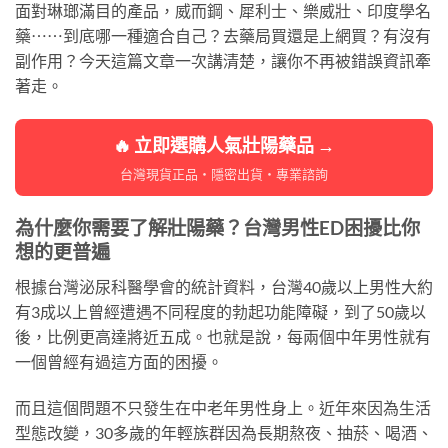
面對琳瑯滿目的產品，威而鋼、犀利士、樂威壯、印度學名
藥⋯⋯到底哪一種適合自己？去藥局買還是上網買？有沒有
副作用？今天這篇文章一次講清楚，讓你不再被錯誤資訊牽
著走。
🔥 立即選購人氣壯陽藥品 →
台灣現貨正品・隱密出貨・專業諮詢
為什麼你需要了解壯陽藥？台灣男性ED困擾比你
想的更普遍
根據台灣泌尿科醫學會的統計資料，台灣40歲以上男性大約
有3成以上曾經遭遇不同程度的勃起功能障礙，到了50歲以
後，比例更高達將近五成。也就是說，每兩個中年男性就有
一個曾經有過這方面的困擾。
而且這個問題不只發生在中老年男性身上。近年來因為生活
型態改變，30多歲的年輕族群因為長期熬夜、抽菸、喝酒、