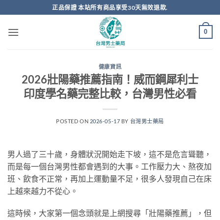
跳
正品保證 本站所有商品享受30天無效退款.
轉
至
0
內
容
健康資訊
2026壯陽藥推薦指南！威而鋼犀利士
印度學名藥完整比較，台灣男性必看
POSTED ON
2026-05-17
BY
台灣男士藥局
男人過了三十歲，身體狀況開始走下坡，這不是危言聳聽，
而是每一個台灣男性都會遇到的大事。工作壓力大、熬夜加
班、飲食不正常，再加上運動量不足，很多人發現自己在床
上越來越力不從心。
這時候，大家第一個念頭就是上網搜尋「壯陽藥推薦」，但