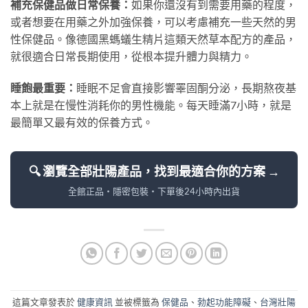
補充保健品做日常保養：
如果你還沒有到需要用藥的程度，
或者想要在用藥之外加強保養，可以考慮補充一些天然的男
性保健品。像德國黑螞蟻生精片這類天然草本配方的產品，
就很適合日常長期使用，從根本提升體力與精力。
睡飽最重要：
睡眠不足會直接影響睪固酮分泌，長期熬夜基
本上就是在慢性消耗你的男性機能。每天睡滿7小時，就是
最簡單又最有效的保養方式。
🔍 瀏覽全部壯陽產品，找到最適合你的方案 →
全館正品・隱密包裝・下單後24小時內出貨
這篇文章發表於
健康資訊
並被標籤為
保健品
、
勃起功能障礙
、
台灣壯陽