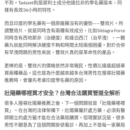
不到。Tadazet則是犀利士成分他達拉非的學名藥版本，同
樣有長效36小時的特性。
而且印度的學名藥有一個原廠藥沒有的優勢——雙效片。所
謂雙效片，就是同時含有兩種有效成分，比如Sildagra Force
同時含有西地那非（治硬度）和達泊西汀（治早洩），一顆
藥丸就能同時解決硬度不夠和時間太短兩個困擾。對於合併
有早洩問題的男性來說，雙效片真的是革命性的產品。
更棒的是，雙效片的價格依然非常親民，性價比遠遠超過單
買兩種藥品。這也是為什麼越來越多台灣男性在搜尋壯陽藥
推薦時，會優先考慮印度學名藥的原因。
壯陽藥哪裡買才安全？台灣合法購買管道全解析
很多人搜尋壯陽藥推薦之後，下一個問題就是「壯陽藥哪裡
買」。在台灣的法律架構下，壯陽藥屬於處方藥，必須有醫
師開立的處方籤才能在合法藥局購買。但現實狀況是，很多
男性不願意為了這個問題掛號看診，再加上不是每一家藥局