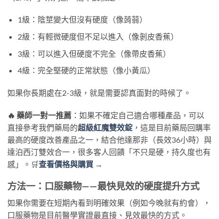
1級：陰莖變大但沒有硬度（像蒟蒻）
2級：有輕微硬度但不足以進入（像剝皮香蕉）
3級：可以進入但硬度不完全（像帶皮香蕉）
4級：完全堅硬的正常狀態（像小黃瓜）
如果你長期處在2-3級，就是需要認真面對的時候了。
🔥 藥師一對一推薦
：如果不確定自己適合哪種產品，可以
直接參考我們藥局的
超級紅魔雙效錠
，這是目前藥局回購率
最高的硬度改善產品之一，結合他達那非（長效36小時）與
達泊西汀雙效合一，很多客人回饋「不只是硬，持久度也有
感」。🛒
查看價格與購買 →
方法一：口服藥物——最快見效的硬度提升方式
如果你需要在短期內看到明確效果（例如今晚就有約會），
口服藥物是目前醫學實證最直接、見效最快的方式。