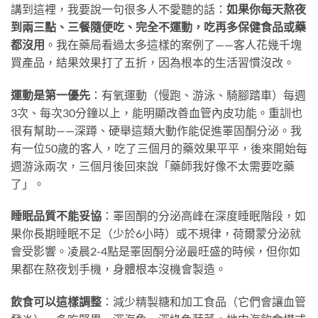
講到這裡，我要說一句很多人不愛聽的話：
如果你每天熬夜
到兩三點、三餐隨便吃、完全不運動，吃再多保健食品或藥
都沒用
。我在藥局看過太多這樣的案例了——客人花幾千塊
買產品，結果效果打了五折，因為根本的生活習慣沒改。
運動是第一優先
：有氧運動（慢跑、游泳、騎腳踏車）每週
3次、每次30分鐘以上，能明顯改善血管內皮功能。重訓也
很有幫助——深蹲、硬舉這類大動作能促進睪固酮分泌。我
有一位50歲的客人，吃了三個月的藥效果平平，後來開始每
週游泳兩次，三個月後回來說「藥師我好像不太需要吃藥
了」。
睡眠品質不能妥協
：睪固酮的分泌高峰在深度睡眠階段，如
果你長期睡眠不足（少於6小時）或不規律，荷爾蒙分泌就
會受影響。凌晨2-4點是睪固酮分泌最旺盛的時候，但你如
果都在熬夜划手機，身體根本沒機會製造。
飲食可以這樣調整
：減少精製糖和加工食品（它們會讓血管