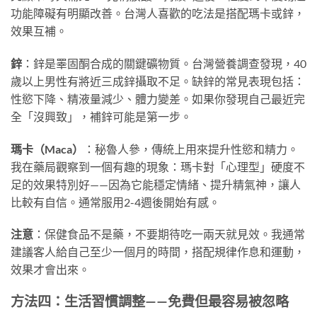
功能障礙有明顯改善。台灣人喜歡的吃法是搭配瑪卡或鋅，
效果互補。
鋅
：鋅是睪固酮合成的關鍵礦物質。台灣營養調查發現，40
歲以上男性有將近三成鋅攝取不足。缺鋅的常見表現包括：
性慾下降、精液量減少、體力變差。如果你發現自己最近完
全「沒興致」，補鋅可能是第一步。
瑪卡（Maca）
：秘魯人參，傳統上用來提升性慾和精力。
我在藥局觀察到一個有趣的現象：瑪卡對「心理型」硬度不
足的效果特別好——因為它能穩定情緒、提升精氣神，讓人
比較有自信。通常服用2-4週後開始有感。
注意
：保健食品不是藥，不要期待吃一兩天就見效。我通常
建議客人給自己至少一個月的時間，搭配規律作息和運動，
效果才會出來。
方法四：生活習慣調整——免費但最容易被忽略