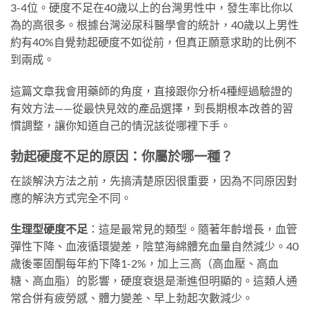
3-4位。硬度不足在40歲以上的台灣男性中，發生率比你以
為的高很多。根據台灣泌尿科醫學會的統計，40歲以上男性
約有40%自覺勃起硬度不如從前，但真正願意求助的比例不
到兩成。
這篇文章我會用藥師的角度，直接跟你分析4種經過驗證的
有效方法——從最快見效的產品選擇，到長期根本改善的習
慣調整，讓你知道自己的情況該從哪裡下手。
勃起硬度不足的原因：你屬於哪一種？
在談解決方法之前，先搞清楚原因很重要，因為不同原因對
應的解決方式完全不同。
生理型硬度不足
：這是最常見的類型。隨著年齡增長，血管
彈性下降、血液循環變差，陰莖海綿體充血量自然減少。40
歲後睪固酮每年約下降1-2%，加上三高（高血壓、高血
糖、高血脂）的影響，硬度衰退是漸進但明顯的。這類人通
常合併有疲勞感、體力變差、早上勃起次數減少。