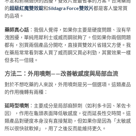
不足和射精過快的困擾，雙效片是最省事的方案。台灣藥局
的
超級紅魔雙效錠
和
Sildagra Force雙效片
都是客人蠻常買
的品項。
藥師真心話
：我個人覺得，如果你主要是硬度問題、沒有早
洩困擾，單純用犀利士或威而鋼就夠了。但如果你兩個問題
都有，別買兩個產品分開吃，直接買雙效片省錢又方便。我
在藥局常常看到客人買了威而鋼又買必利勁，其實效果一樣
但多花一倍錢。
方法二：外用噴劑——改善敏感度與局部血流
對於不想吃藥的人來說，外用噴劑是另一個選項。這類產品
的作用機轉有兩種：
延時型噴劑
：主要成分是局部麻醉劑（如利多卡因、苯佐卡
因），作用在龜頭表面降低敏感度，從而延長性交時間。這
類產品對硬度本身沒有直接幫助，但如果你是因為「太敏感
所以很快就軟掉」，用了之後反而能維持更久。