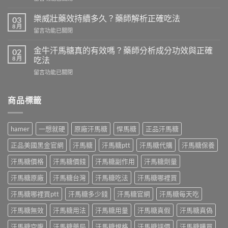
而
〈犀
鋼
利
樂威壯藥效持續多久？藥師解析正確吃法
效
03
士
8 月
果
在
留言功能已關閉
哪
持
〈樂
裡
續
威
金牛汗馬糖真的有效嗎？藥師分析成分功效與正確
買
02
多
壯
8 月
才
吃法
久？
藥
安
藥
在
留言功能已關閉
效
心？
師
〈金
持
藥
解
牛
續
師
析
汗
商品標籤
多
教
Kamagra
馬
久？
你
Oral
糖
藥
分
Jelly
真
師
辨
hamer
一想就硬
原廠汗馬糖
悍馬糖
正品汗馬糖
正
的
解
正
確
有
析
正品美國黑金官網
汗馬糖
汗馬糖ptt
汗馬糖代購
汗馬糖保養
品
吃
效
正
吃
法
嗎？
確
汗馬糖價格
汗馬糖價錢
汗馬糖副作用
汗馬糖劑量
法〉
與
藥
吃
中
7
師
汗馬糖原廠
汗馬糖台灣
汗馬糖吃法
汗馬糖哪裡買
法〉
種
分
中
口
析
汗馬糖哪裡買ptt
汗馬糖多少錢
汗馬糖官網
汗馬糖每天吃
味〉
成
中
汗馬糖無效
汗馬糖用法
汗馬糖用量
汗馬糖真假
汗馬糖真偽
分
功
汗馬糖空腹
汗馬糖藥局
汗馬糖規格
汗馬糖評價
汗馬糖購買
效