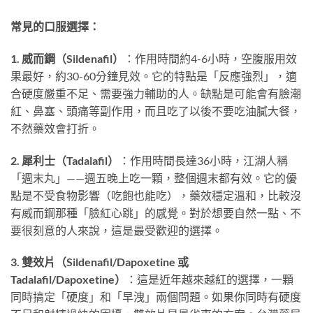
常見的口服選擇：
1. 威而鋼（Sildenafil）
：作用時間約4-6小時，空腹服用效
果最好，約30-60分鐘見效。它的特點是「反應強烈」，適
合硬度嚴重不足、需要強力輔助的人。缺點是可能會有臉潮
紅、鼻塞、頭痛等副作用，而且吃了以後不要吃油膩大餐，
不然藥效會打折。
2. 犀利士（Tadalafil）
：作用時間長達36小時，江湖人稱
「週末丸」——週五晚上吃一顆，整個週末都有效。它的優
點是不受食物影響（吃飽也能吃），藥效穩定溫和，比較沒
有威而鋼那種「臉紅心跳」的感覺。對於想要自然一點、不
要很刻意的人來說，這是最受歡迎的選擇。
3. 雙效片（Sildenafil/Dapoxetine 或
Tadalafil/Dapoxetine）
：這是近年越來越紅的選擇，一顆
同時搞定「硬度」和「早洩」兩個問題。如果你同時有硬度