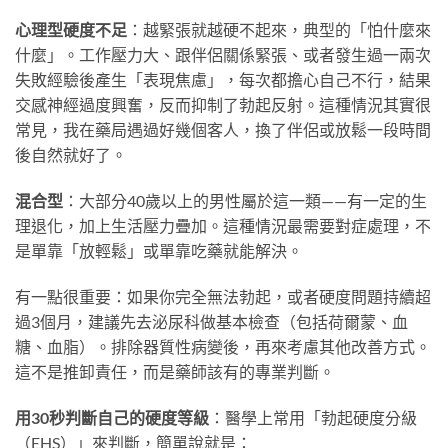
心理型硬度不足
：越緊張就越硬不起來，典型的「怕什麼來
什麼」。工作壓力大、跟伴侶關係緊張、或者發生過一兩次
失敗經驗後產生「表現焦慮」，每次都擔心自己不行，結果
交感神經過度興奮，反而抑制了勃起反射。這種情況其實很
常見，我在藥局遇過好幾個客人，換了伴侶或放鬆一段時間
後自然就好了。
混合型
：大部分40歲以上的男性屬於這一類——有一定的生
理退化，加上生活壓力疊加。這種情況最需要對症處理，不
是單靠「放輕鬆」或單靠吃藥就能解決。
有一點很重要：如果你完全無法勃起，或者硬度問題持續超
過3個月，建議先去泌尿科做基本檢查（包括荷爾蒙、血
糖、血脂）。排除器質性病變後，再來考慮其他改善方式。
這不是推卸責任，而是藥師該有的專業判斷。
用30秒判斷自己的硬度等級
：醫學上常用「勃起硬度分級
（EHS）」來判斷，簡單說就是：