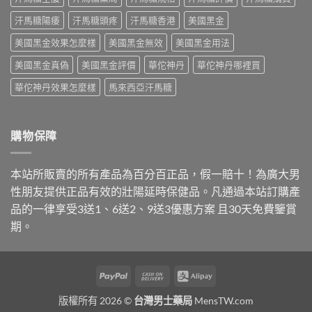
與
汗馬糖陽痿
汗馬糖頭疼
汗馬糖香港
美國黑金
正
確
美國黑金效果怎麼樣
美國黑金無效
美國黑金用法
吃
法〉
美國黑金真偽
美國黑金評價
華佗神丹
華佗神丹哪裡買
中
華佗神丹效果怎麼樣
馬來西亞汗馬糖
購物保障
本站所販賣的所有產品為百分百正品，假一賠十！為廣大男
性朋友提供正品有效的壯陽延時保健品。凡通過本站訂購產
品的一律享受3送1、6送2、9送3優惠方案 且30天免費鑒賞
期。
PayPal
Cash
Alipay
On
版權所有 2026 ©
台灣男士藥局
MensTW.com
Delivery