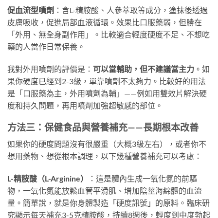
促血流型噴劑
：含L-精胺酸、人參萃取等成分，塗抹後透過
皮膚吸收，促進局部血液循環。效果比口服藥弱，但勝在
「外用、無全身副作用」。比較適合輕度硬度不足、不想吃
藥的人當作日常保養。
我對外用噴劑的評價是：
可以當輔助，但不建議當主力
。如
果你硬度已經到2-3級，單靠噴劑不太夠力。比較好的用法
是「口服藥為主，外用噴劑為輔」——例如用雙效片解決硬
度和持久問題，再用噴劑加強超敏感的部位。
方法三：保健食品與營養補充——長期根本改善
如果你的硬度問題沒有很嚴重（大概3級左右），或者你不
想用藥物、想從根本調理，以下幾種營養補充可以考慮：
L-精胺酸（L-Arginine）
：這是體內生成一氧化氮的前驅
物，一氧化氮能放鬆血管平滑肌、增加陰莖海綿體的血流
量。簡單說，就是你身體製造「硬度訊號」的原料。臨床研
究顯示每天補充3-5克精胺酸，持續8週後，輕度到中度勃起