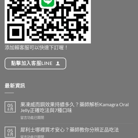
添加賴客服可以快速下訂喔！
點擊加入客服LINE
最新資訊
果凍威而鋼效果持續多久？藥師解析Kamagra Oral
05
8 月
Jelly正確吃法與7種口味
在
留言功能已關閉
〈果
凍
犀利士哪裡買才安心？藥師教你分辨正品吃法
05
威
8 月
在
留言功能已關閉