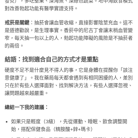
發炎），多吃堅果、深海魚、深綠色蔬菜。地中海飲食模式
對改善勃起功能有醫學實證支持。
戒菸是關鍵
：抽菸會讓血管收縮，直接影響陰莖充血。這不
是道德勸說，是生理事實。香菸中的尼古丁會讓末梢血管變
窄，每天抽一包以上的人，勃起功能障礙的風險是不抽菸者
的兩倍。
結語：找到適合自己的方式才是重點
硬度不足不是什麼見不得人的事，它是身體在提醒你「該注
意健康了」。我在藥局每天都會遇到有相同困擾的人，差別
只在於有些人選擇面對、找到解決方法，有些人選擇忽視、
讓問題越來越嚴重。
總結一下我的建議：
如果只是輕度（3級），先從運動、睡眠、飲食調整開
始，搭配保健食品（精胺酸+鋅+瑪卡）