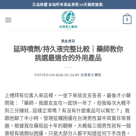
跳
正品保證 本站所有商品享受30天無效退款.
轉
至
0
內
容
黑金資訊
延時噴劑/持久液完整比較｜藥師教你
挑選最適合的外用產品
POSTED ON
2026-05-26
BY
台灣男士藥局
上禮拜有位客人來店裡，一坐下來就支支吾吾，最後才小聲
問我：「藥師，我跟女友在一起快一年了，但我每次大概不
到三分鐘就…這樣正常嗎？有沒有什麼產品可以幫忙？」我
跟他聊了半小時，發現這種困擾在台灣男性當中其實非常普
遍。根據我在藥局這十年的觀察，大概每三個男性就有一個
曾經有過類似困擾，只是大部分人都不知道從何下手改善。