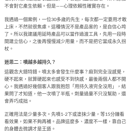
不會對它產生依賴。但是——心理依賴性確實存在。
我遇過一個案例，一位30多歲的先生，每次都一定要用才敢
上床，不然就很焦慮。這種情況不是產品害的，是自信心垮
了。所以我建議用延時產品可以當作過渡工具，先用一段時
間建立信心，之後再慢慢減少用量，而不是把它當成永久拐
杖。
迷思二：噴越多越持久？
這觀念大錯特錯。噴太多會發生什麼事？麻到完全沒感覺，
硬不起來，就算硬起來也感受不到快感，最後兩個人都不開
心。我遇過好幾個客人跟我抱怨「用持久液完全沒用」，結
果問了才知道，他一次噴了半瓶。劑量過量不只沒幫助，還
會弄巧成拙。
正確用法是少量多次。先噴1-2下或塗抹少量，等15分鐘看
看效果，如果不夠再補。品牌這麼多、濃度不一樣，靠自己
的身體去微調才是王道。