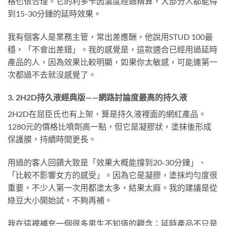
格也很合理。它的利多卡因濃度經過精算，大部分人都能得
到15-30分鐘的延時效果。
我有個客人是業務主管，常出差應酬，他說用STUD 100最
穩，「不會出差錯」。我的感覺是，這款適合已經用過延時
產品的人，因為效果比較明顯，如果你太敏感，可能連第一
次都過不去就沒感覺了。
3. 2H2D持久液經典版——網路討論度最高的持久液
2H2D在屈臣氏也有上架，算是持久液裡面的網紅產品。
1280元的價格比噴劑高一點，但它是凝膠狀，塗抹後形成
保護膜，持續時間更長。
用過的客人回饋大致是「效果大概能撐到20-30分鐘」、
「比較不影響女方的感受」。因為它是凝膠，塗抹均勻度很
重要，不少人第一次用都塗太多，結果太麻。我的建議是從
綠豆大小開始試，不夠再補。
我在這裡補充一個很多男生不知道的觀念：延時產品不只是