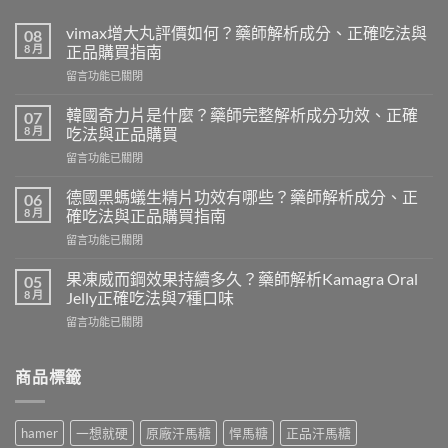
vimax增大丸評價如何？藥師解析成分、正確吃法與
08
8 月
正品購買指南
在
留言功能已關閉
〈vimax
增
韓國奇力片是什麼？藥師完整解析成分功效、正確
07
大
8 月
吃法與正品購買
丸
在
留言功能已關閉
評
〈韓
價
國
如
德國黑螞蟻生精片功效有哪些？藥師解析成分、正
06
奇
何？
8 月
確吃法與正品購買指南
力
藥
在
留言功能已關閉
片
師
〈德
是
解
國
什
果凍威而鋼效果持續多久？藥師解析Kamagra Oral
05
析
黑
麼？
8 月
Jelly正確吃法與7種口味
成
螞
藥
分、
在
留言功能已關閉
蟻
師
正
〈果
生
完
確
凍
精
整
吃
威
商品標籤
片
解
法
而
功
析
與
鋼
效
成
正
效
有
分
hamer
一想就硬
原廠汗馬糖
悍馬糖
正品汗馬糖
品
果
哪
功