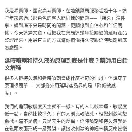
我是馮藥師，國家高考藥師，在連鎖藥局服務超過十年。這
些年來遇過形形色色的客人問同樣的問題——「持久」這件
事，說到底不只是時間的問題，更關係到自信心和伴侶關
係。今天這篇文章，就把我在藥局這幾年接觸過的延時產品
整理出來，用最直白的方式幫你搞懂持久液跟延時噴劑到底
怎麼選。
延時噴劑和持久液的原理到底是什麼？藥師用白話
文解釋
很多人把持久液和延時噴劑當成什麼神奇的仙丹，但說穿了
原理很簡單——大部分外用延時產品靠的是「降低敏感
度」。
我們的龜頭敏感度天生就不一樣。有的人比較幸運，敏感度
低一點，自然比較持久；有的人則比較敏感，輕微刺激就想
繳械。這不是病，只是天生的差異。延時噴劑和持久液就是
在龜頭表面形成一層薄膜，讓接收刺激的神經末梢反應變慢