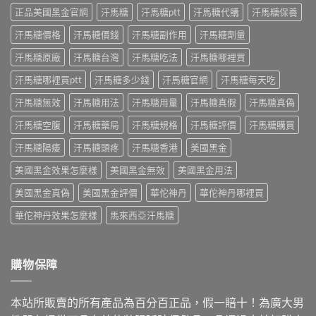
購
持
些？
效、
正品美國黑金官網
汗馬糖
汗馬糖ptt
汗馬糖代購
汗馬糖保養
買
續
藥
正
指
多
師
汗馬糖價格
汗馬糖價錢
汗馬糖副作用
汗馬糖劑量
確
南〉
久？
解
吃
中
藥
汗馬糖原廠
汗馬糖台灣
汗馬糖吃法
汗馬糖哪裡買
析
法
師
成
與
解
汗馬糖哪裡買ptt
汗馬糖多少錢
汗馬糖官網
汗馬糖每天吃
分、
正
析
正
品
汗馬糖無效
汗馬糖用法
汗馬糖用量
汗馬糖真假
汗馬糖真偽
Kamagra
確
購
Oral
吃
買〉
汗馬糖空腹
汗馬糖藥局
汗馬糖規格
汗馬糖評價
汗馬糖購買
Jelly
法
中
正
與
汗馬糖陽痿
汗馬糖頭疼
汗馬糖香港
美國黑金
確
正
吃
品
美國黑金效果怎麼樣
美國黑金無效
美國黑金用法
法
購
與
買
美國黑金真偽
美國黑金評價
華佗神丹
華佗神丹哪裡買
7
指
種
南〉
華佗神丹效果怎麼樣
馬來西亞汗馬糖
口
中
味〉
中
購物保障
本站所販賣的所有產品為百分百正品，假一賠十！為廣大男