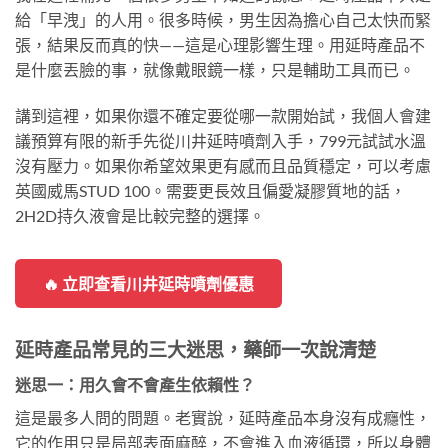
給「早洩」的人用。很多時候，男生因為擔心自己太快而緊
張，結果反而真的快——這是心理影響生理。用延時產品不
是什麼丟臉的事，就像戴眼鏡一樣，只是輔助工具而已。
講到這裡，如果你還不確定要從哪一款開始試，我個人會建
議預算有限的新手先從川井延時噴劑入手，799元試試水溫
沒有壓力。如果你希望效果更有感而且品質穩定，可以考慮
英國威馬STUD 100。需要更長效且偏愛凝膠質地的話，
2H2D持久液會是比較完整的選擇。
🔥 立即查看川井延時噴劑優惠
延時產品常見的三大迷思，藥師一次說清楚
迷思一：用久會不會產生依賴性？
這是最多人問的問題。老實說，延時產品本身沒有成癮性，
它的作用只是局部表面麻醉，不會進入血液循環，所以身體