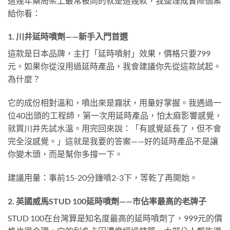
這幾年藥局架上最常被問的就是這幾款，我整理成實際個案
給你看：
1. 川井延時噴劑——新手入門首選
這款是日本品牌，主打「延時噴射」效果，價格只要799
元。如果你從沒用過延時產品，我會建議你先從這款試起。
為什麼？
它的成份相對溫和，噴出來是霧狀，用量好掌握。我遇過一
位40出頭的工程師，第一次用延時產品，怕太麻影響感覺，
就買川井先試水溫。用完回來說：「有感覺延長了，但不會
完全沒感覺。」這就是我要的答案——好的延時產品不是讓
你變木頭，而是幫你多撐一下。
建議用量：事前15-20分鐘噴2-3下，等乾了再開始。
2. 英國威馬STUD 100延時噴劑——市佔率最高的老牌子
STUD 100在台灣算是知名度最高的延時噴劑了，999元的價