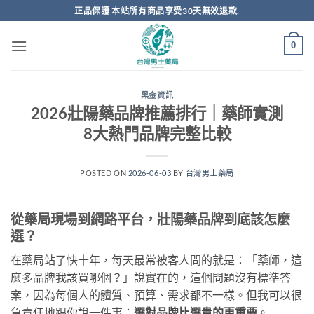
跳
正品保證 本站所有商品享受30天無效退款.
轉
至
0
內
容
黑金資訊
2026壯陽藥品牌推薦排行｜藥師實測
8大熱門品牌完整比較
POSTED ON
2026-06-03
BY
台灣男士藥局
從藥局現場到網路平台，壯陽藥品牌到底該怎麼
選？
在藥局站了快十年，每天最常被客人問的就是：「藥師，這
麼多品牌我該買哪個？」說實在的，這個問題沒有標準答
案，因為每個人的體質、預算、需求都不一樣。但我可以很
負責任地跟你說一件事：
選對品牌比選貴的更重要
。