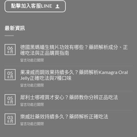
點擊加入客服LINE
最新資訊
德國黑螞蟻生精片功效有哪些？藥師解析成分、正
06
8 月
確吃法與正品購買指南
在
留言功能已關閉
〈德
國
果凍威而鋼效果持續多久？藥師解析Kamagra Oral
05
黑
8 月
Jelly正確吃法與7種口味
螞
在
留言功能已關閉
蟻
〈果
生
凍
精
犀利士哪裡買才安心？藥師教你分辨正品吃法
05
威
片
8 月
在
留言功能已關閉
而
功
〈犀
鋼
效
利
樂威壯藥效持續多久？藥師解析正確吃法
效
03
有
士
8 月
果
哪
在
留言功能已關閉
哪
持
些？
〈樂
裡
續
藥
威
買
多