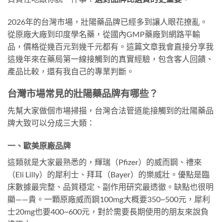
2026年的台灣市場，壯陽藥品牌已經多到讓人眼花撩亂。
從原廠大廠到印度學名藥，從國內GMP藥廠到網路平輸
品，價格從幾百元到幾千元都有。這篇文章我會直接分享我
這幾年來在藥局第一線接觸到的真實經驗，包含客人回饋、
產品比較，還有我自己的專業判斷。
台灣市場常見的壯陽藥品牌有哪些？
先幫大家做個市場掃描，台灣合法管道能接觸到的壯陽藥品
牌大致可以分成三大類：
一、歐美原廠品牌
這類就是大家最熟悉的，輝瑞（Pfizer）的威而鋼、禮來
（Eli Lilly）的犀利士、拜耳（Bayer）的樂威壯。優點是臨
床數據最完整、品質穩定、副作用研究最透徹。缺點也很明
顯——貴。一顆原廠威而鋼100mg大概要350~500元，犀利
士20mg也要400~600元，對於需要長期使用的朋友來說負