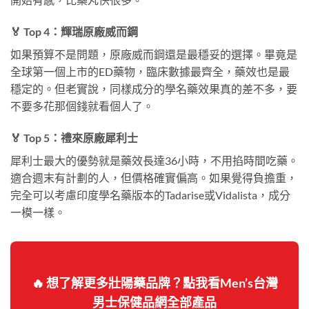
🏅 Top 4：輝瑞原廠威而鋼
如果預算不是問題，原廠威而鋼還是最穩妥的選擇。畢竟是
全球第一個上市的ED藥物，臨床數據最齊全，藥效也是最
穩定的。但老實說，同樣成分的學名藥效果真的差不多，要
不要多花那個錢就看個人了。
🏅 Top 5：禮來原廠犀利士
犀利士最大的優勢就是藥效長達36小時，不用掐時間吃藥。
適合週末有計劃的人，但價格確實偏高。如果覺得負擔重，
完全可以考慮印度學名藥版本的Tadarise或Vidalista，成分
一模一樣。
🔥 想了解更多壯陽藥品牌？點我看Men’s台灣
男士保健品網全部產品