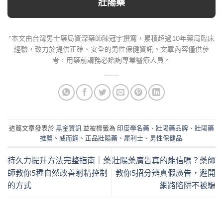
壯陽藥
*本文由台灣男士藥局資深藥師陳冠宇撰寫，累積超過10年藥局臨床
經驗，致力於提供正確、安全的男性保健資訊。文章內容僅供參
考，用藥前請務必諮詢專業醫療人員。
這篇文章發表於
黑金資訊
並被標籤為
印度學名藥
、
壯陽藥品牌
、
壯陽藥
推薦
、
威而鋼
、
正品壯陽藥
、
犀利士
、
男性保健品
.
持久力提升方法完整指南｜藥
壯陽藥廣告真的能信嗎？藥師
師教你5種自然改善射精控制
教你5招分辨真假廣告，避開
的方式
網路陷阱不被騙