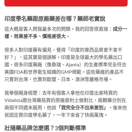
印度學名藥跟原廠藥差在哪？藥師老實說
這大概是客人問我最多次的問題。我的回答很直接：
成分一
樣、效果差不多、價格差很大
。
很多人對印度藥有偏見，覺得「印度的東西品質會不會不
好？」，這其實是個誤解。印度是全球最大的學名藥出口
國，很多印度藥廠（像桑瑞、Ajanta）的生產標準完全符合
美國FDA和世界衛生組織的GMP規範。這些藥廠的產品不
只賣到台灣，也賣到歐盟、日本、澳洲等嚴格市場。
我舉個親身經歷：去年有個客人拿他在印度出差時買的
Vidalista跟台灣藥局買的原廠犀利士做對比，兩顆藥分別在
兩個不同週末服用，他說
「我完全分不出來差別」
。後來他
就固定買印度學名藥了，一年下來省了快兩萬塊。
壯陽藥品牌怎麼選？3個判斷標準