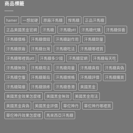
師
壯
商品標籤
才
久？
解
藥
安
藥
析
效
心？
師
成
持
藥
hamer
一想就硬
原廠汗馬糖
悍馬糖
正品汗馬糖
解
分、
續
師
析
正
多
教
正品美國黑金官網
汗馬糖
汗馬糖ptt
汗馬糖代購
汗馬糖保養
Kamagra
確
久？
你
Oral
吃
藥
汗馬糖價格
汗馬糖價錢
汗馬糖副作用
汗馬糖劑量
分
Jelly
法
師
辨
正
與
解
汗馬糖原廠
汗馬糖台灣
汗馬糖吃法
汗馬糖哪裡買
正
確
正
析
品
吃
品
正
汗馬糖哪裡買ptt
汗馬糖多少錢
汗馬糖官網
汗馬糖每天吃
吃
法
購
確
法〉
與
買
汗馬糖無效
汗馬糖用法
汗馬糖用量
汗馬糖真假
汗馬糖真偽
吃
中
7
指
法〉
種
南〉
汗馬糖空腹
汗馬糖藥局
汗馬糖規格
汗馬糖評價
汗馬糖購買
中
口
中
味〉
汗馬糖陽痿
汗馬糖頭疼
汗馬糖香港
美國黑金
中
美國黑金效果怎麼樣
美國黑金無效
美國黑金用法
美國黑金真偽
美國黑金評價
華佗神丹
華佗神丹哪裡買
華佗神丹效果怎麼樣
馬來西亞汗馬糖