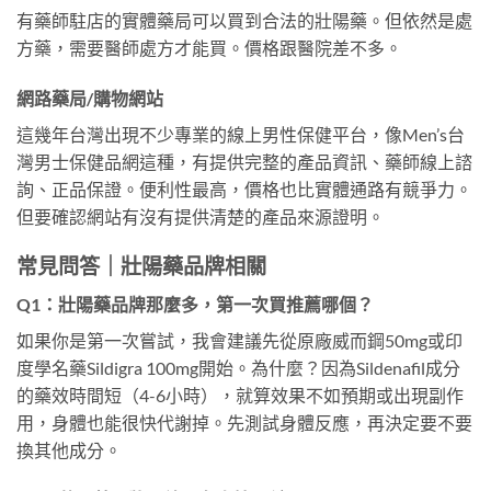
有藥師駐店的實體藥局可以買到合法的壯陽藥。但依然是處
方藥，需要醫師處方才能買。價格跟醫院差不多。
網路藥局/購物網站
這幾年台灣出現不少專業的線上男性保健平台，像Men’s台
灣男士保健品網這種，有提供完整的產品資訊、藥師線上諮
詢、正品保證。便利性最高，價格也比實體通路有競爭力。
但要確認網站有沒有提供清楚的產品來源證明。
常見問答｜壯陽藥品牌相關
Q1：壯陽藥品牌那麼多，第一次買推薦哪個？
如果你是第一次嘗試，我會建議先從原廠威而鋼50mg或印
度學名藥Sildigra 100mg開始。為什麼？因為Sildenafil成分
的藥效時間短（4-6小時），就算效果不如預期或出現副作
用，身體也能很快代謝掉。先測試身體反應，再決定要不要
換其他成分。