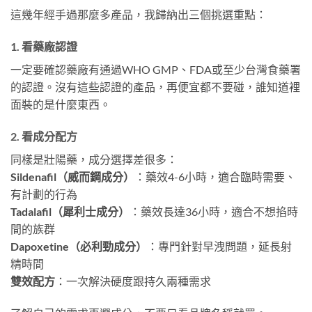
這幾年經手過那麼多產品，我歸納出三個挑選重點：
1. 看藥廠認證
一定要確認藥廠有通過WHO GMP、FDA或至少台灣食藥署
的認證。沒有這些認證的產品，再便宜都不要碰，誰知道裡
面裝的是什麼東西。
2. 看成分配方
同樣是壯陽藥，成分選擇差很多：
Sildenafil（威而鋼成分）
：藥效4-6小時，適合臨時需要、
有計劃的行為
Tadalafil（犀利士成分）
：藥效長達36小時，適合不想掐時
間的族群
Dapoxetine（必利勁成分）
：專門針對早洩問題，延長射
精時間
雙效配方
：一次解決硬度跟持久兩種需求