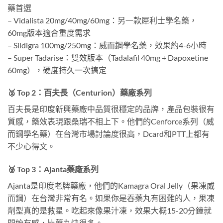
藥首選
– Vidalista 20mg/40mg/60mg：另一款犀利士學名藥，
60mg版本適合重度需求
– Sildigra 100mg/250mg：威而鋼學名藥，效果約4-6小時
– Super Tadarise：雙效版本（Tadalafil 40mg + Dapoxetine
60mg），硬度持久一次搞定
🥈 Top 2：百夫長（Centurion）藥廠系列
百夫長是印度新興藥廠中品質很穩定的品牌，產品包裝很有
質感，藥效表現跟桑瑞不相上下。他們的Cenforce系列（威
而鋼學名藥）在台灣市場討論度很高，Dcard和PTT上都有
不少心得文。
🥉 Top 3：Ajanta藥廠系列
Ajanta是印度老牌藥廠，他們的Kamagra Oral Jelly（果凍威
而鋼）在台灣非常有名。如果你是吞藥丸有困難的人，果凍
劑型真的是救星。吃起來像果汁凍，效果大概15-20分鐘就
開始有感，比藥丸快很多。