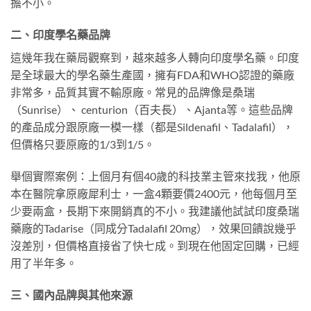
擔不小。
二、印度學名藥品牌
這幾年我在藥局觀察到，越來越多人轉向印度學名藥。印度
是全球最大的學名藥生產國，擁有FDA和WHO認證的藥廠
非常多，品質其實不輸原廠。常見的品牌像是桑瑞
（Sunrise）、 centurion（百夫長）、Ajanta等。這些品牌
的產品成分跟原廠一模一樣（都是Sildenafil、Tadalafil），
但價格只要原廠的1/3到1/5。
舉個實際案例：上個月有個40歲的科技業主管來找我，他原
本在醫院拿原廠犀利士，一盒4顆要價2400元，他每個月至
少要兩盒，長期下來開銷真的不小。我建議他試試印度桑瑞
藥廠的Tadarise（同成分Tadalafil 20mg），效果回饋說幾乎
沒差別，但價格直接省了快七成。到現在他固定回購，已經
用了半年多。
三、國內品牌與其他來源