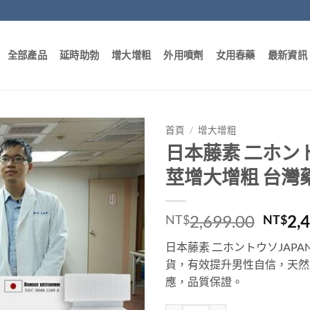
全部產品
延時助勃
增大增粗
外用噴劑
女用春藥
最新資訊
首頁
/
增大增粗
日本藤素 二ホントウ
莖增大增粗 台灣
原
2,699.00
2,
NT$
NT$
始
日本藤素 二ホントウソJAPAN
價
貨，有效提升男性自信，天然成
格：
應，品質保證。
NT$2,