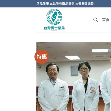
跳
正品保證 本站所有商品享受30天無效退款.
轉
至
首頁
內
容
特惠