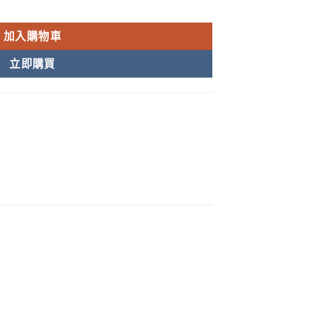
ENGSU 陰莖增大增粗 台灣藥局正品現貨 數量
加入購物車
立即購買