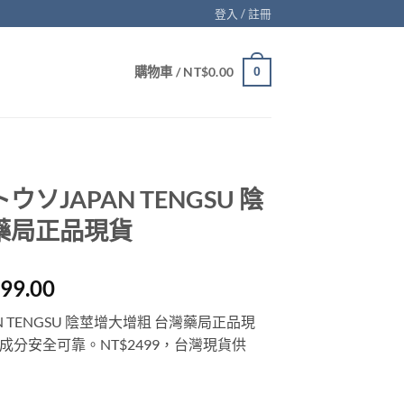
登入 / 註冊
購物車 /
NT$
0.00
0
ソJAPAN TENGSU 陰
藥局正品現貨
目
499.00
前
 TENGSU 陰莖增大增粗 台灣藥局正品現
價
分安全可靠。NT$2499，台灣現貨供
格：
699.00。
NT$2,499.00。