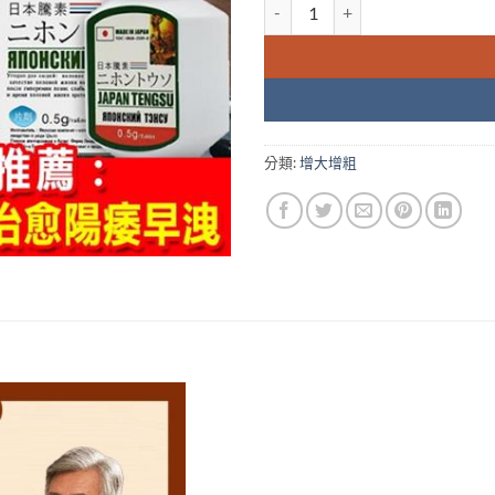
日本藤素 二ホントウソJAPAN T
分類:
增大增粗