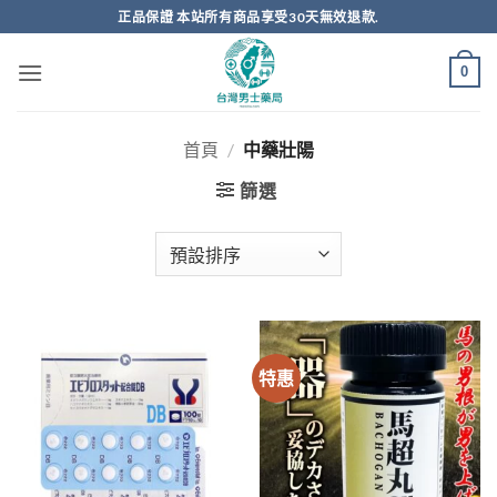
跳
正品保證 本站所有商品享受30天無效退款.
轉
至
0
內
容
首頁
/
中藥壯陽
篩選
特惠