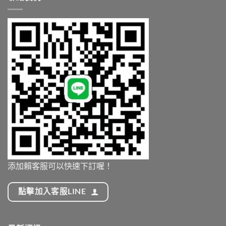
添加賴客服可以快速下訂喔！
點擊加入客服LINE