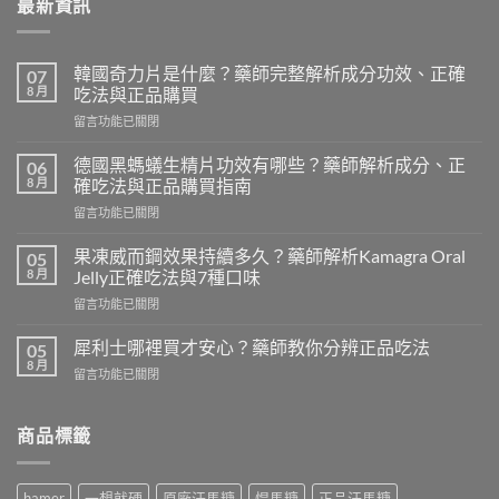
最新資訊
韓國奇力片是什麼？藥師完整解析成分功效、正確
07
8 月
吃法與正品購買
在
留言功能已關閉
〈韓
國
德國黑螞蟻生精片功效有哪些？藥師解析成分、正
06
奇
8 月
確吃法與正品購買指南
力
在
留言功能已關閉
片
〈德
是
國
什
果凍威而鋼效果持續多久？藥師解析Kamagra Oral
05
黑
麼？
8 月
Jelly正確吃法與7種口味
螞
藥
在
留言功能已關閉
蟻
師
〈果
生
完
凍
精
犀利士哪裡買才安心？藥師教你分辨正品吃法
05
整
威
片
8 月
解
在
留言功能已關閉
而
功
析
〈犀
鋼
效
成
利
效
有
分
士
商品標籤
果
哪
功
哪
持
些？
效、
裡
續
藥
正
買
多
師
hamer
一想就硬
原廠汗馬糖
悍馬糖
正品汗馬糖
確