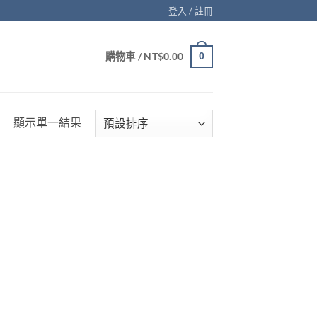
登入 / 註冊
購物車 /
NT$
0.00
0
顯示單一結果