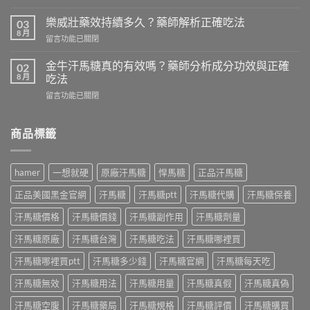
〈犀
鋼
利
樂威壯藥效持續多久？藥師解析正確吃法
效
03
士
8 月
果
在
留言功能已關閉
哪
持
〈樂
裡
續
威
金牛汗馬糖真的有效嗎？藥師分析成分功效與正確
買
02
多
壯
8 月
才
吃法
久？
藥
安
藥
在
留言功能已關閉
效
心？
師
〈金
持
藥
解
牛
續
師
析
汗
商品標籤
多
教
Kamagra
馬
久？
你
Oral
糖
藥
分
Jelly
真
師
辨
hamer
一想就硬
原廠汗馬糖
悍馬糖
正品汗馬糖
正
的
解
正
確
有
析
正品美國黑金官網
汗馬糖
汗馬糖ptt
汗馬糖代購
汗馬糖保養
品
吃
效
正
吃
法
嗎？
確
汗馬糖價格
汗馬糖價錢
汗馬糖副作用
汗馬糖劑量
法〉
與
藥
吃
中
7
師
汗馬糖原廠
汗馬糖台灣
汗馬糖吃法
汗馬糖哪裡買
法〉
種
分
中
口
析
汗馬糖哪裡買ptt
汗馬糖多少錢
汗馬糖官網
汗馬糖每天吃
味〉
成
中
汗馬糖無效
汗馬糖用法
汗馬糖用量
汗馬糖真假
汗馬糖真偽
分
功
汗馬糖空腹
汗馬糖藥局
汗馬糖規格
汗馬糖評價
汗馬糖購買
效