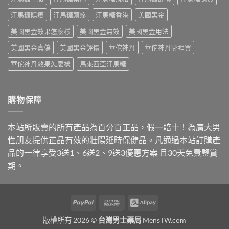
與
分、
正
汗馬糖陽痿
汗馬糖頭疼
汗馬糖香港
美國黑金
正
品
確
購
美國黑金效果怎麼樣
美國黑金無效
美國黑金用法
吃
買〉
法
中
美國黑金真偽
美國黑金評價
華佗神丹
華佗神丹哪裡買
與
正
華佗神丹效果怎麼樣
馬來西亞汗馬糖
品
購
買
指
購物保障
南〉
中
本站所販賣的所有產品為百分百正品，假一賠十！為廣大男
性朋友提供正品有效的壯陽延時保健品。凡通過本站訂購產
品的一律享受3送1、6送2、9送3優惠方案 且30天免費鑒賞
期。
PayPal
Cash
Alipay
On
版權所有 2026 ©
台灣男士藥局
MensTW.com
Delivery