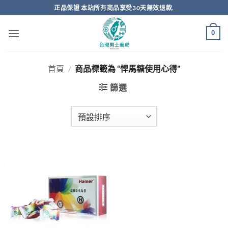
跳
正品保證 本站所有商品享受30天無效退款.
轉
至
0
內
容
首頁
/
商品標籤為 “悍馬糖使用心得”
篩選