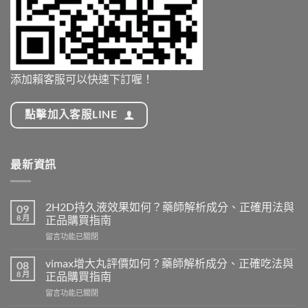
添加賴客服可以快速下訂喔！
點擊加入客服LINE
最新資訊
2H2D持久液效果如何？藥師解析成分、正確用法與
09
8 月
正品購買指南
在
留言功能已關閉
〈2H2D
持
vimax增大丸評價如何？藥師解析成分、正確吃法與
08
久
8 月
正品購買指南
液
在
留言功能已關閉
效
〈vimax
果