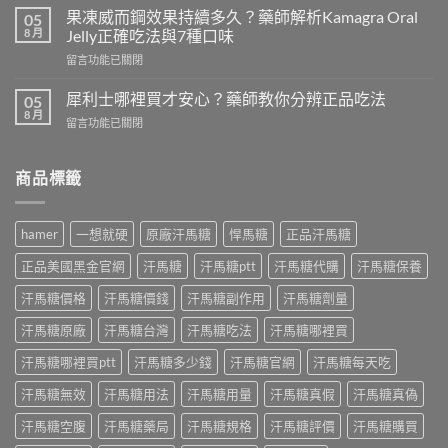
國
什
果凍威而鋼效果持續多久？藥師解析Kamagra Oral
05
黑
麼？
8 月
Jelly正確吃法與7種口味
螞
藥
在
留言功能已關閉
蟻
師
〈果
生
完
凍
精
犀利士哪裡買才安心？藥師教你分辨正品吃法
05
整
威
片
8 月
解
在
留言功能已關閉
而
功
析
〈犀
鋼
效
成
利
效
有
分
士
商品標籤
果
哪
功
哪
持
些？
效、
裡
續
藥
正
買
多
師
hamer
一想就硬
原廠汗馬糖
悍馬糖
正品汗馬糖
確
才
久？
解
吃
安
藥
正品美國黑金官網
汗馬糖
汗馬糖ptt
汗馬糖代購
汗馬糖保養
析
法
心？
師
成
與
藥
汗馬糖價格
汗馬糖價錢
汗馬糖副作用
汗馬糖劑量
解
分、
正
師
析
正
品
教
汗馬糖原廠
汗馬糖台灣
汗馬糖吃法
汗馬糖哪裡買
Kamagra
確
購
你
Oral
吃
買〉
分
汗馬糖哪裡買ptt
汗馬糖多少錢
汗馬糖官網
汗馬糖每天吃
Jelly
法
中
辨
正
與
汗馬糖無效
汗馬糖用法
汗馬糖用量
汗馬糖真假
汗馬糖真偽
正
確
正
品
吃
品
汗馬糖空腹
汗馬糖藥局
汗馬糖規格
汗馬糖評價
汗馬糖購買
吃
法
購
法〉