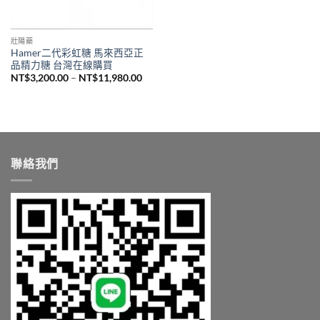
壯陽藥
Hamer二代彩虹糖 馬來西亞正
品精力糖 台灣在線購買
價
NT$
3,200.00
–
NT$
11,980.00
格
範
圍：
NT$3,200.00
到
NT$11,980.00
聯絡我們