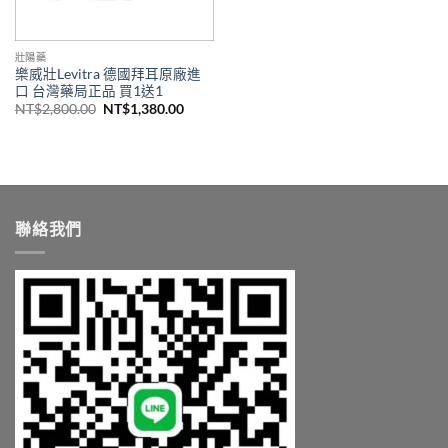
壯陽藥
樂威壯Levitra 德國拜耳原廠進
口 台灣藥局正品 買1送1
原
目
NT$
2,800.00
NT$
1,380.00
始
前
價
價
格：
格：
NT$2,800.00。
NT$1,380.00。
聯絡我們