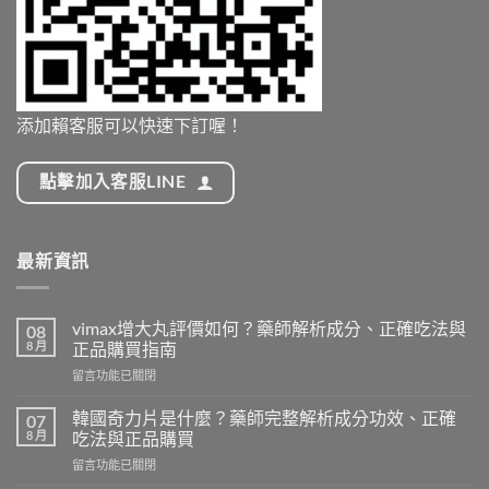
添加賴客服可以快速下訂喔！
點擊加入客服LINE
最新資訊
vimax增大丸評價如何？藥師解析成分、正確吃法與
08
8 月
正品購買指南
在
留言功能已關閉
〈vimax
增
韓國奇力片是什麼？藥師完整解析成分功效、正確
07
大
8 月
吃法與正品購買
丸
在
留言功能已關閉
評
〈韓
價