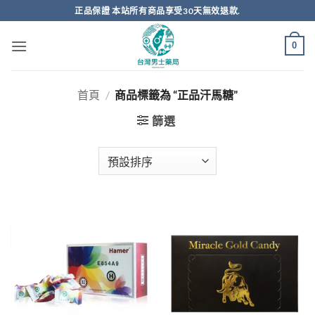
跳
正品保證 本站所有商品享受30天無效退款.
轉
至
0
內
容
首頁
/
商品標籤為 “正品汗馬糖”
篩選