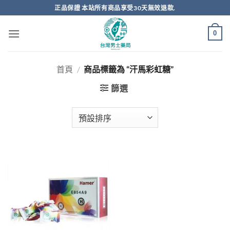
跳
正品保證 本站所有商品享受30天無效退款.
轉
至
0
內
容
首頁
/
商品標籤為 “汗馬彩虹糖”
篩選