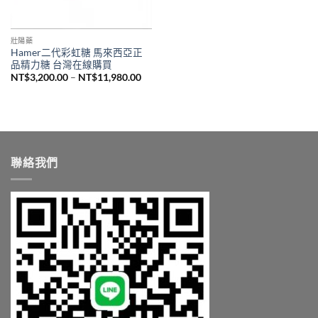
壯陽藥
Hamer二代彩虹糖 馬來西亞正
品精力糖 台灣在線購買
價
NT$
3,200.00
–
NT$
11,980.00
格
範
圍：
NT$3,200.00
到
NT$11,980.00
聯絡我們