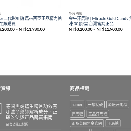
藥
外用噴劑
mer二代彩虹糖 馬來西亞正品精力糖
金牛汗馬糖 | Miracle Gold Candy
在線購買
味 30顆/盒 台灣官網正品
價
價
3,200.00
–
NT$
11,980.00
NT$
3,200.00
–
NT$
11,900.00
格
格
範
範
圍：
圍：
NT$3,200.00
NT$3
到
到
NT$11,980.00
NT$
新資訊
商品標籤
hamer
一想就硬
原廠汗馬糖
德國黑螞蟻生精片功效有
哪些？藥師解析成分、正
悍馬糖
正品汗馬糖
確吃法與正品購買指南
正品美國黑金官網
汗馬糖
在
留言功能已關閉
〈德