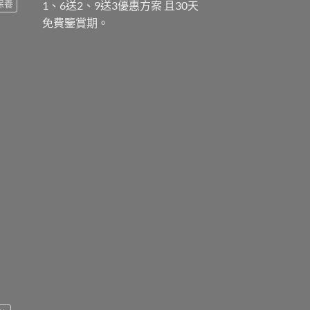
保養
1、6送2、9送3優惠方案 且30天
免費鑒賞期。