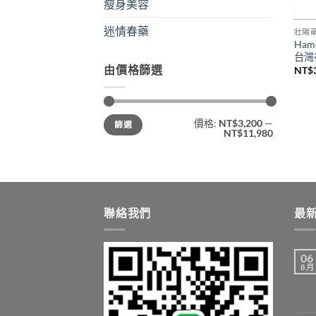
瘦身美容
迷情春藥
壯陽
Ha
台灣
由價格篩選
NT$
最
最
價格:
NT$3,200
—
篩選
低
高
NT$11,980
價
價
格
格
聯絡我們
最
06
8 月