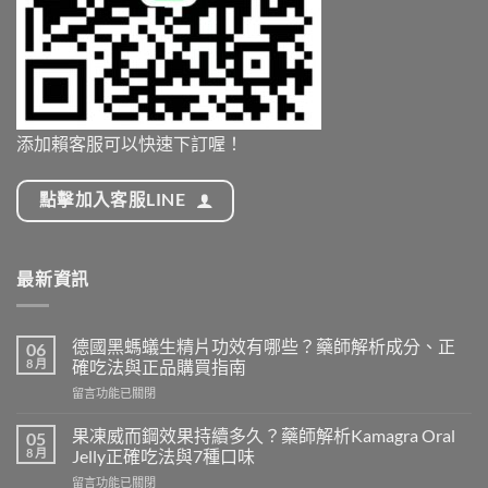
添加賴客服可以快速下訂喔！
點擊加入客服LINE
最新資訊
德國黑螞蟻生精片功效有哪些？藥師解析成分、正
06
8 月
確吃法與正品購買指南
在
留言功能已關閉
〈德
國
果凍威而鋼效果持續多久？藥師解析Kamagra Oral
05
黑
8 月
Jelly正確吃法與7種口味
螞
在
留言功能已關閉
蟻