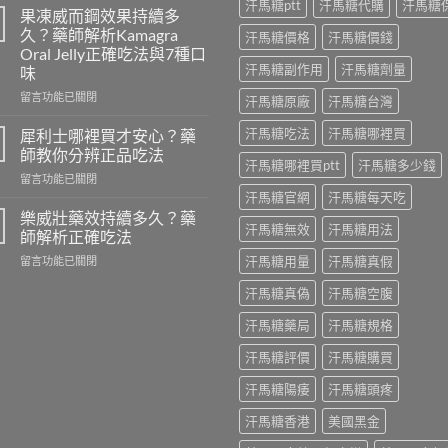
汗馬糖ptt
汗馬糖代購
汗馬糖
國
果凍威而鋼效果持續多
黑
久？藥師解析Kamagra
汗馬糖價格
汗馬糖價錢
螞
Oral Jelly正確吃法與7種口
蟻
汗馬糖副作用
汗馬糖劑量
味
生
精
在
留言功能已關閉
汗馬糖原廠
汗馬糖台灣
片
〈果
功
凍
汗馬糖吃法
汗馬糖哪裡買
犀利士哪裡買才安心？藥
效
威
師教你分辨正品吃法
有
而
汗馬糖哪裡買ptt
汗馬糖多少錢
在
留言功能已關閉
哪
鋼
〈犀
汗馬糖官網
汗馬糖每天吃
些？
效
利
藥
果
樂威壯藥效持續多久？藥
汗馬糖無效
汗馬糖用法
士
師
持
師解析正確吃法
哪
解
續
在
汗馬糖用量
汗馬糖真假
留言功能已關閉
裡
析
多
〈樂
買
成
久？
汗馬糖真偽
汗馬糖空腹
威
才
分、
藥
壯
安
正
師
汗馬糖藥局
汗馬糖規格
藥
心？
確
解
效
藥
吃
析
汗馬糖評價
汗馬糖購買
持
師
法
Kamagra
續
教
與
Oral
汗馬糖陽痿
汗馬糖頭疼
多
你
正
Jelly
久？
分
品
正
汗馬糖香港
美國黑金
藥
辨
購
確
師