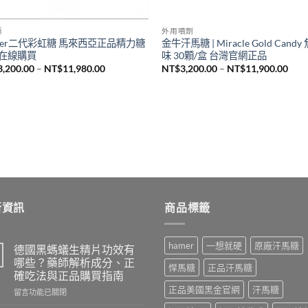
藥
外用噴劑
mer二代彩虹糖 馬來西亞正品精力糖
金牛汗馬糖 | Miracle Gold Candy
在線購買
味 30顆/盒 台灣官網正品
價
價
3,200.00
–
NT$
11,980.00
NT$
3,200.00
–
NT$
11,900.00
格
格
範
範
圍：
圍：
NT$3,200.00
NT$3
到
到
NT$11,980.00
NT$
新資訊
商品標籤
hamer
一想就硬
原廠汗馬糖
德國黑螞蟻生精片功效有
哪些？藥師解析成分、正
悍馬糖
正品汗馬糖
確吃法與正品購買指南
正品美國黑金官網
汗馬糖
在
留言功能已關閉
〈德