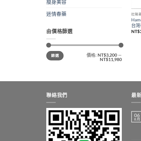
瘦身美容
迷情春藥
壯陽
Ha
台灣
由價格篩選
NT$
最
最
價格:
NT$3,200
—
篩選
低
高
NT$11,980
價
價
格
格
聯絡我們
最
06
8 月