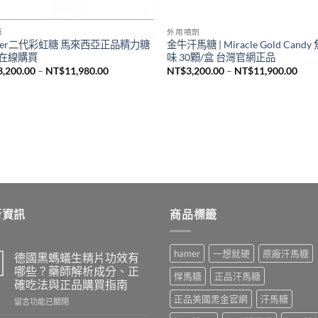
藥
外用噴劑
mer二代彩虹糖 馬來西亞正品精力糖
金牛汗馬糖 | Miracle Gold Candy
在線購買
味 30顆/盒 台灣官網正品
價
價
3,200.00
–
NT$
11,980.00
NT$
3,200.00
–
NT$
11,900.00
格
格
範
範
圍：
圍：
NT$3,200.00
NT$3
到
到
NT$11,980.00
NT$
新資訊
商品標籤
hamer
一想就硬
原廠汗馬糖
德國黑螞蟻生精片功效有
哪些？藥師解析成分、正
悍馬糖
正品汗馬糖
確吃法與正品購買指南
正品美國黑金官網
汗馬糖
在
留言功能已關閉
〈德