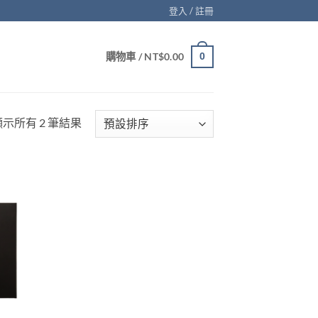
登入 / 註冊
購物車 /
NT$
0.00
0
顯示所有 2 筆結果