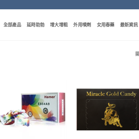
全部產品
延時助勃
增大增粗
外用噴劑
女用春藥
最新資訊