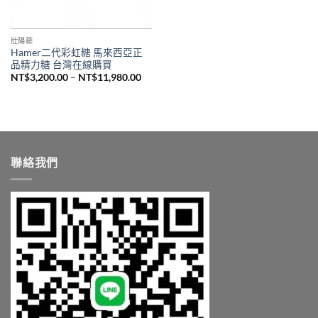
壯陽藥
Hamer二代彩虹糖 馬來西亞正
品精力糖 台灣在線購買
價
NT$
3,200.00
–
NT$
11,980.00
格
範
圍：
NT$3,200.00
到
NT$11,980.00
聯絡我們