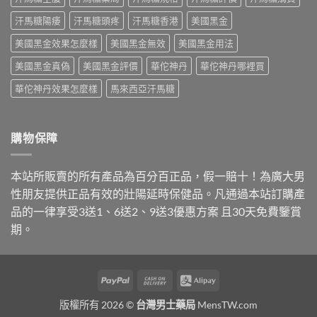
法
中
正
與
汗馬糖陽痿
汗馬糖頭疼
汗馬糖香港
美國黑金
確
正
吃
品
美國黑金效果怎麼樣
美國黑金無效
美國黑金用法
法
購
與
買
美國黑金真偽
美國黑金評價
華佗神丹
華佗神丹哪裡買
7
指
種
南〉
華佗神丹效果怎麼樣
馬來西亞汗馬糖
口
中
味〉
中
購物保障
本站所販賣的所有產品為百分百正品，假一賠十！為廣大男
性朋友提供正品有效的壯陽延時保健品。凡通過本站訂購產
品的一律享受3送1、6送2、9送3優惠方案 且30天免費鑒賞
期。
PayPal
Cash
Alipay
On
版權所有 2026 ©
台灣男士藥局
MensTW.com
Delivery