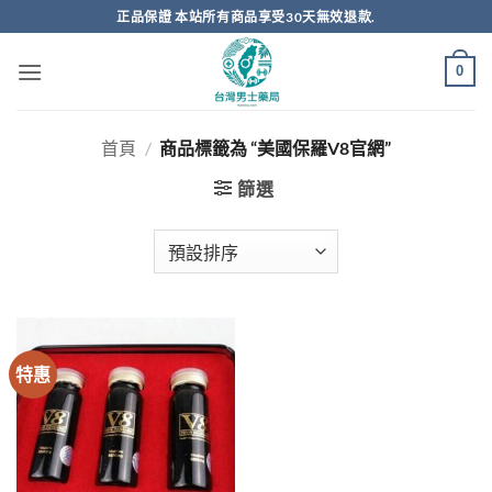
跳
正品保證 本站所有商品享受30天無效退款.
轉
至
0
內
容
首頁
/
商品標籤為 “美國保羅V8官網”
篩選
特惠