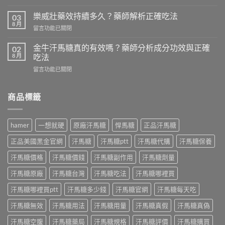
〈犀
鋼
利
樂威壯藥效持續多久？藥師解析正確吃法
效
03
士
8 月
果
在
留言功能已關閉
哪
持
〈樂
裡
續
威
金牛汗馬糖真的有效嗎？藥師分析成分功效與正確
買
02
多
壯
8 月
才
吃法
久？
藥
安
藥
在
留言功能已關閉
效
心？
師
〈金
持
藥
解
牛
續
師
析
汗
商品標籤
多
教
Kamagra
馬
久？
你
Oral
糖
藥
分
Jelly
真
師
辨
hamer
一想就硬
原廠汗馬糖
悍馬糖
正品汗馬糖
正
的
解
正
確
有
析
正品美國黑金官網
汗馬糖
汗馬糖ptt
汗馬糖代購
汗馬糖保養
品
吃
效
正
吃
法
嗎？
確
汗馬糖價格
汗馬糖價錢
汗馬糖副作用
汗馬糖劑量
法〉
與
藥
吃
中
7
師
汗馬糖原廠
汗馬糖台灣
汗馬糖吃法
汗馬糖哪裡買
法〉
種
分
中
口
析
汗馬糖哪裡買ptt
汗馬糖多少錢
汗馬糖官網
汗馬糖每天吃
味〉
成
中
汗馬糖無效
汗馬糖用法
汗馬糖用量
汗馬糖真假
汗馬糖真偽
分
功
汗馬糖空腹
汗馬糖藥局
汗馬糖規格
汗馬糖評價
汗馬糖購買
效