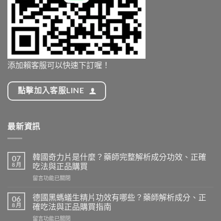
添加賴客服可以快速下訂喔！
點擊加入客服LINE
最新資訊
韓國奇力片是什麼？藥師完整解析成分功效、正確
07
8 月
吃法與正品購買
在
留言功能已關閉
〈韓
國
德國黑螞蟻生精片功效有哪些？藥師解析成分、正
06
奇
8 月
確吃法與正品購買指南
力
在
留言功能已關閉
片