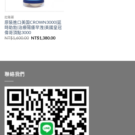
壯陽藥
原裝進口美国CROWN3000|延
時助勃|治療陽痿早洩|美國皇冠
偉哥頂點3000
原
目
NT$
1,600.00
NT$
1,380.00
始
前
價
價
格：
格：
NT$1,600.00。
NT$1,380.00。
聯絡我們