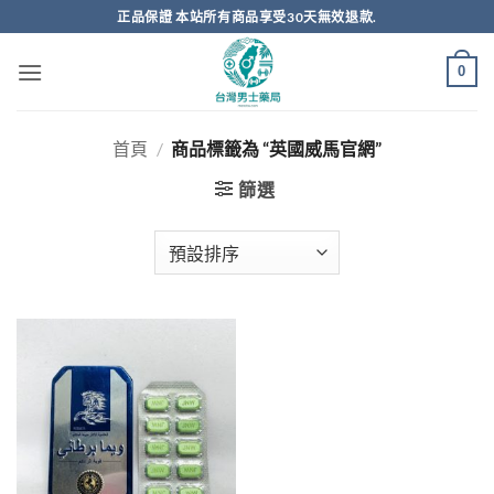
跳
正品保證 本站所有商品享受30天無效退款.
轉
至
0
內
容
首頁
/
商品標籤為 “英國威馬官網”
篩選