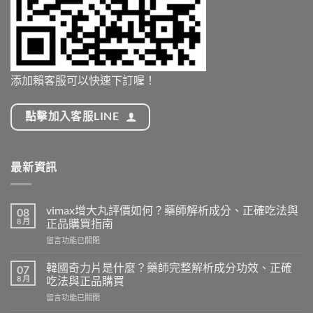
添加賴客服可以快速下訂喔！
點擊加入客服LINE
最新資訊
vimax增大丸評價如何？藥師解析成分、正確吃法與
08
8 月
正品購買指南
在
留言功能已關閉
〈vimax
增
韓國奇力片是什麼？藥師完整解析成分功效、正確
07
大
8 月
吃法與正品購買
丸
在
留言功能已關閉
評
〈韓
價