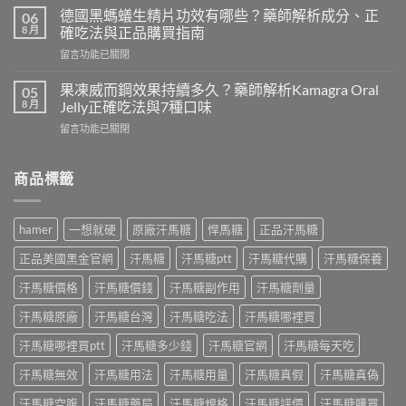
國
如
德國黑螞蟻生精片功效有哪些？藥師解析成分、正
06
奇
何？
8 月
確吃法與正品購買指南
力
藥
在
留言功能已關閉
片
師
〈德
是
解
國
什
果凍威而鋼效果持續多久？藥師解析Kamagra Oral
05
析
黑
麼？
8 月
Jelly正確吃法與7種口味
成
螞
藥
分、
在
留言功能已關閉
蟻
師
正
〈果
生
完
確
凍
精
整
吃
威
商品標籤
片
解
法
而
功
析
與
鋼
效
成
正
效
有
分
hamer
一想就硬
原廠汗馬糖
悍馬糖
正品汗馬糖
品
果
哪
功
購
持
些？
效、
正品美國黑金官網
汗馬糖
汗馬糖ptt
汗馬糖代購
汗馬糖保養
買
續
藥
正
指
多
師
汗馬糖價格
汗馬糖價錢
汗馬糖副作用
汗馬糖劑量
確
南〉
久？
解
吃
中
藥
汗馬糖原廠
汗馬糖台灣
汗馬糖吃法
汗馬糖哪裡買
析
法
師
成
與
解
汗馬糖哪裡買ptt
汗馬糖多少錢
汗馬糖官網
汗馬糖每天吃
分、
正
析
正
品
汗馬糖無效
汗馬糖用法
汗馬糖用量
汗馬糖真假
汗馬糖真偽
Kamagra
確
購
Oral
吃
買〉
汗馬糖空腹
汗馬糖藥局
汗馬糖規格
汗馬糖評價
汗馬糖購買
Jelly