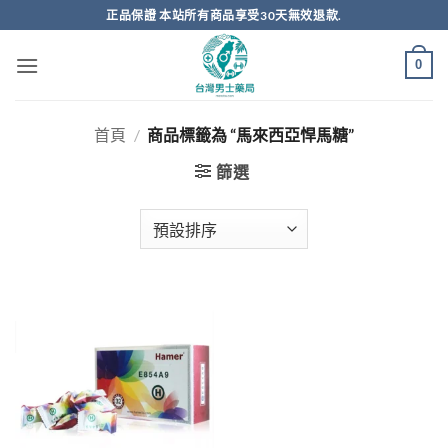
跳
正品保證 本站所有商品享受30天無效退款.
轉
至
0
內
容
首頁
/
商品標籤為 “馬來西亞悍馬糖”
篩選