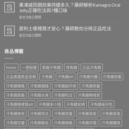
國
什
果凍威而鋼效果持續多久？藥師解析Kamagra Oral
05
黑
麼？
8 月
Jelly正確吃法與7種口味
螞
藥
在
留言功能已關閉
蟻
師
〈果
生
完
凍
精
犀利士哪裡買才安心？藥師教你分辨正品吃法
05
整
威
片
8 月
解
在
留言功能已關閉
而
功
析
〈犀
鋼
效
成
利
效
有
分
士
商品標籤
果
哪
功
哪
持
些？
效、
裡
續
藥
正
買
多
師
hamer
一想就硬
原廠汗馬糖
悍馬糖
正品汗馬糖
確
才
久？
解
吃
安
藥
正品美國黑金官網
汗馬糖
汗馬糖ptt
汗馬糖代購
汗馬糖保養
析
法
心？
師
成
與
藥
汗馬糖價格
汗馬糖價錢
汗馬糖副作用
汗馬糖劑量
解
分、
正
師
析
正
品
教
汗馬糖原廠
汗馬糖台灣
汗馬糖吃法
汗馬糖哪裡買
Kamagra
確
購
你
Oral
吃
買〉
分
汗馬糖哪裡買ptt
汗馬糖多少錢
汗馬糖官網
汗馬糖每天吃
Jelly
法
中
辨
正
與
汗馬糖無效
汗馬糖用法
汗馬糖用量
汗馬糖真假
汗馬糖真偽
正
確
正
品
吃
品
汗馬糖空腹
汗馬糖藥局
汗馬糖規格
汗馬糖評價
汗馬糖購買
吃
法
購
法〉