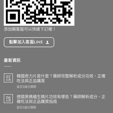
添加賴客服可以快速下訂喔！
點擊加入客服LINE
最新資訊
韓國奇力片是什麼？藥師完整解析成分功效、正確
07
8 月
吃法與正品購買
在
留言功能已關閉
〈韓
國
德國黑螞蟻生精片功效有哪些？藥師解析成分、正
06
奇
8 月
確吃法與正品購買指南
力
在
留言功能已關閉
片
〈德
是