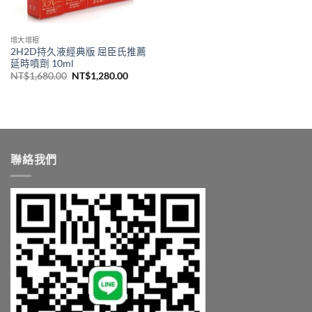
增大增粗
2H2D持久液經典版 屈臣氏推薦
延時噴劑 10ml
原
目
NT$
1,680.00
NT$
1,280.00
始
前
價
價
格：
格：
NT$1,680.00。
NT$1,280.00。
聯絡我們