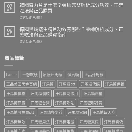
增
如
韓國奇力片是什麼？藥師完整解析成分功效、正確
07
大
何？
8 月
吃法與正品購買
丸
藥
在
留言功能已關閉
評
師
〈韓
價
解
國
如
德國黑螞蟻生精片功效有哪些？藥師解析成分、正
06
析
奇
何？
8 月
確吃法與正品購買指南
成
力
藥
分、
在
留言功能已關閉
片
師
正
〈德
是
解
確
國
什
析
用
黑
商品標籤
麼？
成
法
螞
藥
分、
與
蟻
師
正
正
生
完
確
hamer
一想就硬
原廠汗馬糖
悍馬糖
正品汗馬糖
品
精
整
吃
購
片
解
法
正品美國黑金官網
汗馬糖
汗馬糖ptt
汗馬糖代購
汗馬糖保養
買
功
析
與
指
效
成
汗馬糖價格
汗馬糖價錢
汗馬糖副作用
汗馬糖劑量
正
南〉
有
分
品
中
哪
汗馬糖原廠
汗馬糖台灣
汗馬糖吃法
汗馬糖哪裡買
功
購
些？
效、
買
藥
汗馬糖哪裡買ptt
汗馬糖多少錢
汗馬糖官網
汗馬糖每天吃
正
指
師
確
南〉
汗馬糖無效
汗馬糖用法
汗馬糖用量
汗馬糖真假
汗馬糖真偽
解
吃
中
析
法
汗馬糖空腹
汗馬糖藥局
汗馬糖規格
汗馬糖評價
汗馬糖購買
成