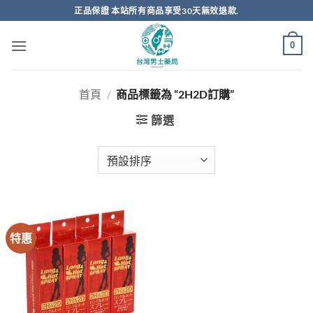
跳
正品保證 本站所有商品享受30天無效退款.
轉
至
0
內
容
首頁
/
商品標籤為 “2H2D訂購”
篩選
特惠