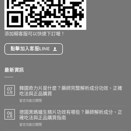
添加賴客服可以快速下訂喔！
點擊加入客服LINE
最新資訊
韓國奇力片是什麼？藥師完整解析成分功效、正確
07
8 月
吃法與正品購買
在
留言功能已關閉
〈韓
國
德國黑螞蟻生精片功效有哪些？藥師解析成分、正
06
奇
8 月
確吃法與正品購買指南
力
在
留言功能已關閉
片
〈德
是