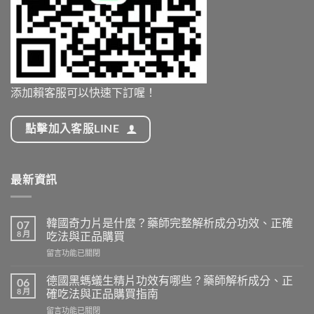
添加賴客服可以快速下訂喔！
點擊加入客服LINE
最新資訊
韓國奇力片是什麼？藥師完整解析成分功效、正確
07
8 月
吃法與正品購買
在
留言功能已關閉
〈韓
國
德國黑螞蟻生精片功效有哪些？藥師解析成分、正
06
奇
8 月
確吃法與正品購買指南
力
在
留言功能已關閉
片