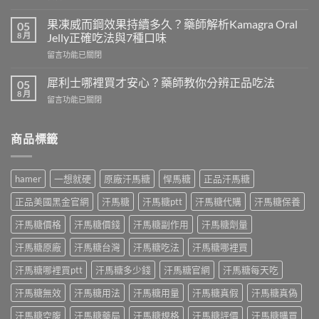
〈德
是
國
什
果凍威而鋼效果持續多久？藥師解析Kamagra Oral
05
黑
麼？
8 月
Jelly正確吃法與7種口味
螞
藥
在
留言功能已關閉
蟻
師
〈果
生
完
凍
精
犀利士哪裡買才安心？藥師教你分辨正品吃法
05
整
威
片
8 月
解
在
留言功能已關閉
而
功
析
〈犀
鋼
效
成
利
效
有
分
士
商品標籤
果
哪
功
哪
持
些？
效、
裡
續
藥
正
買
多
師
hamer
一想就硬
原廠汗馬糖
悍馬糖
正品汗馬糖
確
才
久？
解
吃
安
藥
正品美國黑金官網
汗馬糖
汗馬糖ptt
汗馬糖代購
汗馬糖保養
析
法
心？
師
成
與
藥
汗馬糖價格
汗馬糖價錢
汗馬糖副作用
汗馬糖劑量
解
分、
正
師
析
正
品
教
汗馬糖原廠
汗馬糖台灣
汗馬糖吃法
汗馬糖哪裡買
Kamagra
確
購
你
Oral
吃
買〉
分
汗馬糖哪裡買ptt
汗馬糖多少錢
汗馬糖官網
汗馬糖每天吃
Jelly
法
中
辨
正
與
汗馬糖無效
汗馬糖用法
汗馬糖用量
汗馬糖真假
汗馬糖真偽
正
確
正
品
吃
品
汗馬糖空腹
汗馬糖藥局
汗馬糖規格
汗馬糖評價
汗馬糖購買
吃