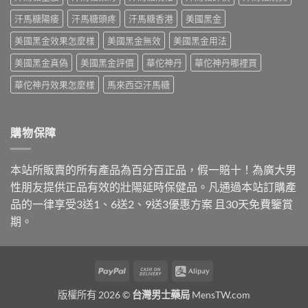
法
購
法〉
與
買
汗馬糖陽痿
汗馬糖頭疼
汗馬糖香港
美國黑金
中
7
指
種
南〉
美國黑金效果怎麼樣
美國黑金無效
美國黑金用法
口
中
味〉
美國黑金真偽
美國黑金評價
華佗神丹
華佗神丹哪裡買
中
華佗神丹效果怎麼樣
馬來西亞汗馬糖
購物保障
本站所販賣的所有產品為百分百正品，假一賠十！為廣大男
性朋友提供正品有效的壯陽延時保健品。凡通過本站訂購產
品的一律享受3送1、6送2、9送3優惠方案 且30天免費鑒賞
期。
PayPal
Cash
Alipay
On
版權所有 2026 ©
台灣男士藥局
MensTW.com
Delivery