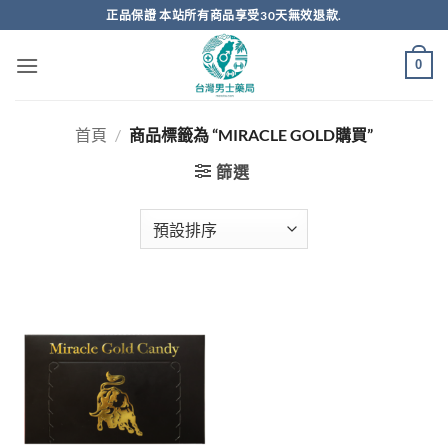
跳
正品保證 本站所有商品享受30天無效退款.
轉
至
0
內
容
首頁
/
商品標籤為 “MIRACLE GOLD購買”
篩選