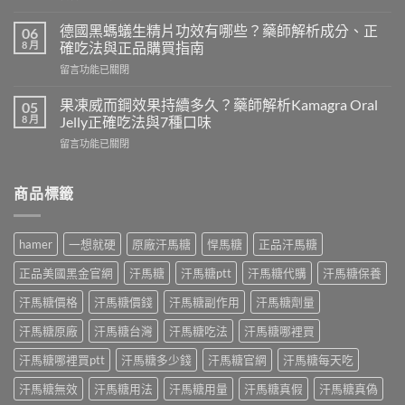
〈韓
價
國
如
德國黑螞蟻生精片功效有哪些？藥師解析成分、正
06
奇
何？
8 月
確吃法與正品購買指南
力
藥
在
留言功能已關閉
片
師
〈德
是
解
國
什
果凍威而鋼效果持續多久？藥師解析Kamagra Oral
05
析
黑
麼？
8 月
Jelly正確吃法與7種口味
成
螞
藥
分、
在
留言功能已關閉
蟻
師
正
〈果
生
完
確
凍
精
整
吃
威
商品標籤
片
解
法
而
功
析
與
鋼
效
成
正
效
有
分
hamer
一想就硬
原廠汗馬糖
悍馬糖
正品汗馬糖
品
果
哪
功
購
持
些？
效、
正品美國黑金官網
汗馬糖
汗馬糖ptt
汗馬糖代購
汗馬糖保養
買
續
藥
正
指
多
師
汗馬糖價格
汗馬糖價錢
汗馬糖副作用
汗馬糖劑量
確
南〉
久？
解
吃
中
藥
汗馬糖原廠
汗馬糖台灣
汗馬糖吃法
汗馬糖哪裡買
析
法
師
成
與
解
汗馬糖哪裡買ptt
汗馬糖多少錢
汗馬糖官網
汗馬糖每天吃
分、
正
析
正
品
汗馬糖無效
汗馬糖用法
汗馬糖用量
汗馬糖真假
汗馬糖真偽
Kamagra
確
購
Oral