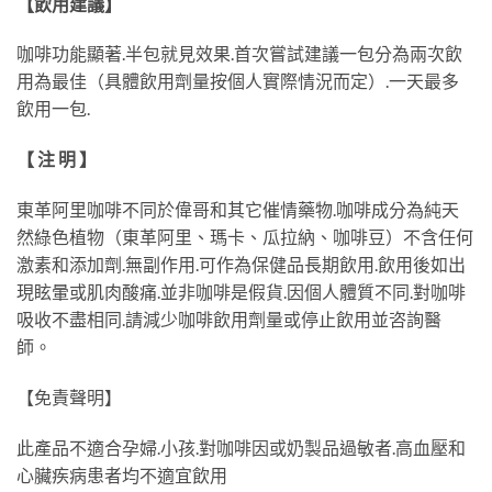
【飲用建議】
咖啡功能顯著.半包就見效果.首次嘗試建議一包分為兩次飲
用為最佳（具體飲用劑量按個人實際情況而定）.一天最多
飲用一包.
【 注 明 】
東革阿里咖啡不同於偉哥和其它催情藥物.咖啡成分為純天
然綠色植物（東革阿里、瑪卡、瓜拉納、咖啡豆）不含任何
激素和添加劑.無副作用.可作為保健品長期飲用.飲用後如出
現眩暈或肌肉酸痛.並非咖啡是假貨.因個人體質不同.對咖啡
吸收不盡相同.請減少咖啡飲用劑量或停止飲用並咨詢醫
師。
【免責聲明】
此產品不適合孕婦.小孩.對咖啡因或奶製品過敏者.高血壓和
心臟疾病患者均不適宜飲用