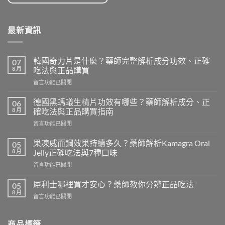
最新資訊
韓國奇力片是什麼？藥師完整解析成分功效、正確
07
8 月
吃法與正品購買
在
留言功能已關閉
〈韓
國
德國黑螞蟻生精片功效有哪些？藥師解析成分、正
06
奇
8 月
確吃法與正品購買指南
力
在
留言功能已關閉
片
〈德
是
國
什
果凍威而鋼效果持續多久？藥師解析Kamagra Oral
05
黑
麼？
8 月
Jelly正確吃法與7種口味
螞
藥
在
留言功能已關閉
蟻
師
〈果
生
完
凍
精
犀利士哪裡買才安心？藥師教你分辨正品吃法
05
整
威
片
8 月
解
在
留言功能已關閉
而
功
析
〈犀
鋼
效
成
利
效
有
分
士
商品標籤
果