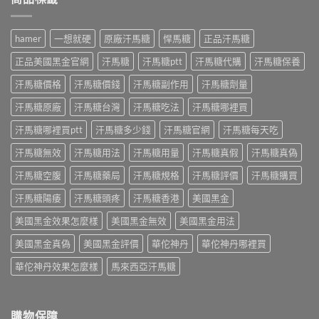
哪
功
哪
持
些？
效、
裡
續
藥
正
買
多
師
hamer
一想就硬
原廠汗馬糖
悍馬糖
正品汗馬糖
確
才
久？
解
吃
安
藥
正品美國黑金官網
汗馬糖
汗馬糖ptt
汗馬糖代購
汗馬糖保養
析
法
心？
師
成
與
藥
汗馬糖價格
汗馬糖價錢
汗馬糖副作用
汗馬糖劑量
解
分、
正
師
析
正
品
教
汗馬糖原廠
汗馬糖台灣
汗馬糖吃法
汗馬糖哪裡買
Kamagra
確
購
你
Oral
吃
買〉
分
汗馬糖哪裡買ptt
汗馬糖多少錢
汗馬糖官網
汗馬糖每天吃
Jelly
法
中
辨
正
與
汗馬糖無效
汗馬糖用法
汗馬糖用量
汗馬糖真假
汗馬糖真偽
正
確
正
品
吃
品
汗馬糖空腹
汗馬糖藥局
汗馬糖規格
汗馬糖評價
汗馬糖購買
吃
法
購
法〉
與
買
汗馬糖陽痿
汗馬糖頭疼
汗馬糖香港
美國黑金
中
7
指
種
南〉
美國黑金效果怎麼樣
美國黑金無效
美國黑金用法
口
中
味〉
美國黑金真偽
美國黑金評價
華佗神丹
華佗神丹哪裡買
中
華佗神丹效果怎麼樣
馬來西亞汗馬糖
購物保障