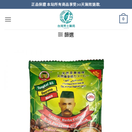
跳
正品保證 本站所有商品享受30天無效退款.
轉
至
0
內
容
篩選