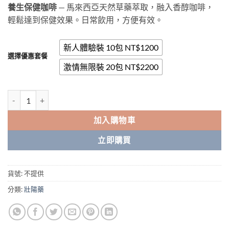
養生保健咖啡
— 馬來西亞天然草藥萃取，融入香醇咖啡，
範
輕鬆達到保健效果。日常飲用，方便有效。
圍：
NT$1,200.00
到
新人體驗裝 10包 NT$1200
選擇優惠套餐
NT$2,200.00
激情無限裝 20包 NT$2200
東革阿里咖啡|馬來西亞東革阿里咖啡|官網正品|天然草藥咖啡|台灣總代
加入購物車
立即購買
貨號:
不提供
分類:
壯陽藥