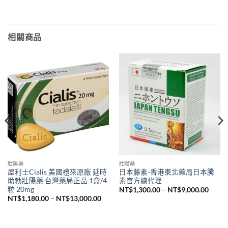
相關商品
壯陽藥
壯陽藥
犀利士Cialis 美國禮來原廠 延時
日本藤素-香港東北藥局日本騰
助勃壯陽藥 台灣藥局正品 1盒/4
素官方總代理
粒 20mg
價
NT$
1,300.00
–
NT$
9,000.00
格
價
NT$
1,180.00
–
NT$
13,000.00
範
格
圍：
範
,380.00。
NT$1,
圍：
到
NT$1,180.00