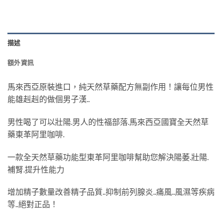
描述
額外資訊
馬來西亞原裝進口，純天然草藥配方無副作用！讓每位男性
能雄赳赳的做個男子漢..
男性喝了可以壯陽.男人的性福部落.馬來西亞國寶全天然草
藥東革阿里咖啡.
一款全天然草藥功能型東革阿里咖啡幫助您解決陽萎.壯陽.
補腎.提升性能力
增加精子數量改善精子品質..抑制前列腺炎..痛風..風濕等疾病
等..絕對正品！