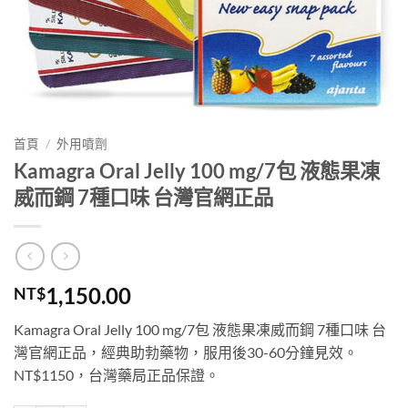
首頁
/
外用噴劑
Kamagra Oral Jelly 100 mg/7包 液態果凍
威而鋼 7種口味 台灣官網正品
1,150.00
NT$
Kamagra Oral Jelly 100 mg/7包 液態果凍威而鋼 7種口味 台
灣官網正品，經典助勃藥物，服用後30-60分鐘見效。
NT$1150，台灣藥局正品保證。