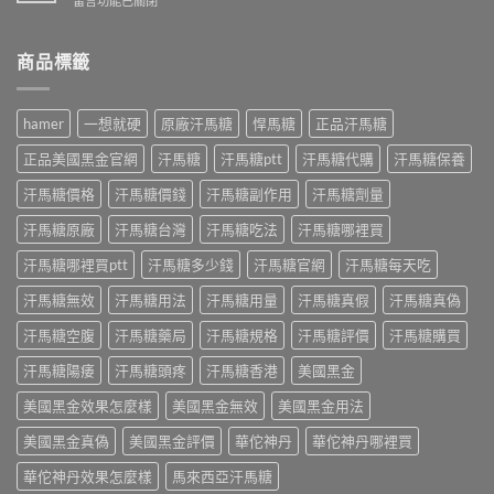
留言功能已關閉
哪
持
些？
〈樂
裡
續
藥
威
買
多
師
壯
商品標籤
才
久？
解
藥
安
藥
析
效
心？
師
成
持
藥
hamer
一想就硬
原廠汗馬糖
悍馬糖
正品汗馬糖
解
分、
續
師
析
正
多
教
正品美國黑金官網
汗馬糖
汗馬糖ptt
汗馬糖代購
汗馬糖保養
Kamagra
確
久？
你
Oral
吃
藥
汗馬糖價格
汗馬糖價錢
汗馬糖副作用
汗馬糖劑量
分
Jelly
法
師
辨
正
與
解
汗馬糖原廠
汗馬糖台灣
汗馬糖吃法
汗馬糖哪裡買
正
確
正
析
品
吃
品
正
汗馬糖哪裡買ptt
汗馬糖多少錢
汗馬糖官網
汗馬糖每天吃
吃
法
購
確
法〉
與
買
汗馬糖無效
汗馬糖用法
汗馬糖用量
汗馬糖真假
汗馬糖真偽
吃
中
7
指
法〉
種
南〉
汗馬糖空腹
汗馬糖藥局
汗馬糖規格
汗馬糖評價
汗馬糖購買
中
口
中
味〉
汗馬糖陽痿
汗馬糖頭疼
汗馬糖香港
美國黑金
中
美國黑金效果怎麼樣
美國黑金無效
美國黑金用法
美國黑金真偽
美國黑金評價
華佗神丹
華佗神丹哪裡買
華佗神丹效果怎麼樣
馬來西亞汗馬糖