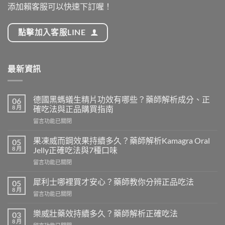
添加賴客服可以快速下訂喔！
點擊加入客服LINE
最新資訊
德國黑螞蟻生精片功效有哪些？藥師解析成分、正
06
8 月
確吃法與正品購買指南
在
留言功能已關閉
〈德
國
果凍威而鋼效果持續多久？藥師解析Kamagra Oral
05
黑
8 月
Jelly正確吃法與7種口味
螞
在
留言功能已關閉
蟻
〈果
生
凍
精
犀利士哪裡買才安心？藥師教你分辨正品吃法
05
威
片
8 月
在
留言功能已關閉
而
功
〈犀
鋼
效
利
樂威壯藥效持續多久？藥師解析正確吃法
效
03
有
士
8 月
果
哪
在