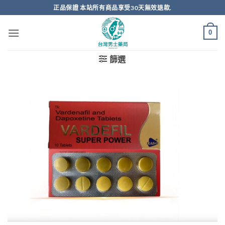
跳
正品保證 本站所有商品享受30天無效退款.
轉
至
0
內
容
篩選