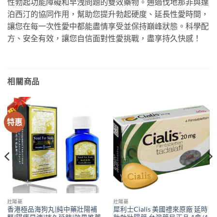
性勃起功能障礙和早洩問題的雙效藥物。通過伐地那非與達
泊西汀的協同作用，幫助您提升勃起硬度、延長性愛時間，
讓您在每一次性愛中都能盡情享受並保持巔峰狀態。科學配
方、安全有效，讓您自信面對性愛挑戰，盡享持久快感！
相關商品
特惠
壯陽藥
壯陽藥
香港極品海狗丸|純中藥壯陽補
犀利士Cialis 美國禮來原廠 延時