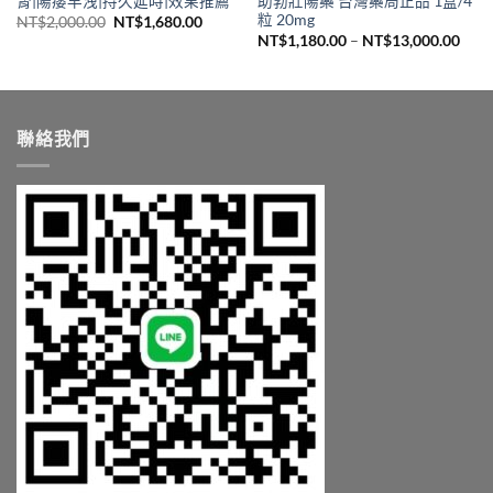
腎|陽痿早洩|持久延時|效果推薦
助勃壯陽藥 台灣藥局正品 1盒/4
粒 20mg
原
目
NT$
2,000.00
NT$
1,680.00
始
前
價
NT$
1,180.00
–
NT$
13,000.00
價
價
格
格：
格：
範
NT$2,000.00。
NT$1,680.00。
圍：
NT$1
到
NT$1
聯絡我們