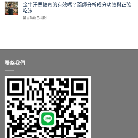
藥
威
買
金牛汗馬糖真的有效嗎？藥師分析成分功效與正確
多
師
壯
才
吃法
久？
解
藥
安
藥
析
在
效
留言功能已關閉
心？
師
成
〈金
持
藥
解
分、
牛
續
師
析
正
汗
多
教
Kamagra
確
馬
久？
你
Oral
吃
糖
藥
分
Jelly
法
真
師
辨
正
與
的
解
正
確
正
有
析
品
聯絡我們
吃
品
效
正
吃
法
購
嗎？
確
法〉
與
買
藥
吃
中
7
指
師
法〉
種
南〉
分
中
口
中
析
味〉
成
中
分
功
效
與
正
確
吃
法〉