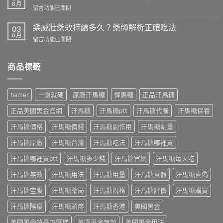
威
片
8 月
在
留言功能已關閉
而
功
〈犀
鋼
效
利
樂威壯藥效持續多久？藥師解析正確吃法
效
03
有
士
8 月
果
哪
在
留言功能已關閉
哪
持
些？
〈樂
裡
續
藥
威
買
多
師
壯
商品標籤
才
久？
解
藥
安
藥
析
效
心？
師
成
持
藥
hamer
一想就硬
原廠汗馬糖
悍馬糖
正品汗馬糖
解
分、
續
師
析
正
多
教
正品美國黑金官網
汗馬糖
汗馬糖ptt
汗馬糖代購
汗馬糖保養
Kamagra
確
久？
你
Oral
吃
藥
汗馬糖價格
汗馬糖價錢
汗馬糖副作用
汗馬糖劑量
分
Jelly
法
師
辨
正
與
解
汗馬糖原廠
汗馬糖台灣
汗馬糖吃法
汗馬糖哪裡買
正
確
正
析
品
吃
品
正
汗馬糖哪裡買ptt
汗馬糖多少錢
汗馬糖官網
汗馬糖每天吃
吃
法
購
確
法〉
與
買
汗馬糖無效
汗馬糖用法
汗馬糖用量
汗馬糖真假
汗馬糖真偽
吃
中
7
指
法〉
種
南〉
汗馬糖空腹
汗馬糖藥局
汗馬糖規格
汗馬糖評價
汗馬糖購買
中
口
中
味〉
汗馬糖陽痿
汗馬糖頭疼
汗馬糖香港
美國黑金
中
美國黑金效果怎麼樣
美國黑金無效
美國黑金用法