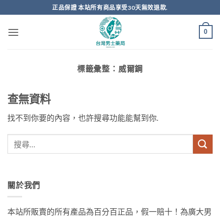
跳
正品保證 本站所有商品享受30天無效退款.
轉
至
0
內
容
標籤彙整：
威爾鋼
查無資料
找不到你要的內容，也許搜尋功能能幫到你.
關於我們
本站所販賣的所有產品為百分百正品，假一賠十！為廣大男