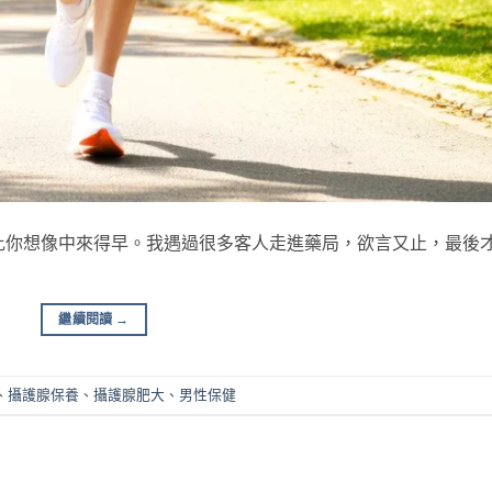
比你想像中來得早。我遇過很多客人走進藥局，欲言又止，最後
繼續閱讀
→
、
攝護腺保養
、
攝護腺肥大
、
男性保健