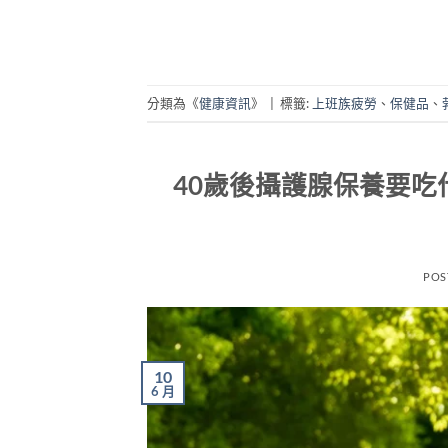
分類為《
健康資訊
》
|
標籤:
上班族疲勞
、
保健品
、
40歲後攝護腺保養要吃
POS
10
6 月