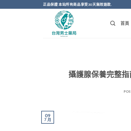
跳
正品保證 本站所有商品享受30天無效退款.
轉
至
首頁
內
容
攝護腺保養完整指
POS
09
7 月