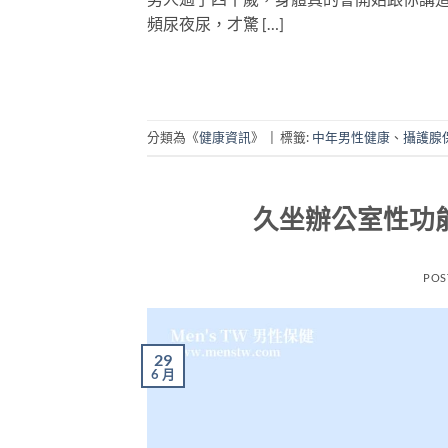
頻尿夜尿，才驚 […]
分類為《
健康資訊
》
|
標籤:
中年男性健康
、
攝護腺
久坐辦公室性功
POS
29
6 月