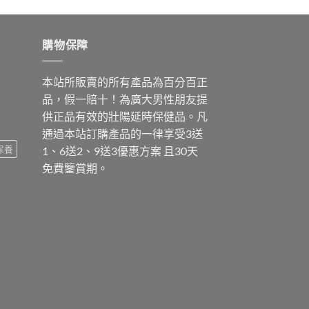
購物保障
本站所販賣的所有產品為百分百正
品，假一賠十！為廣大男性朋友提
供正品有效的壯陽延時保健品。凡
通過本站訂購產品的一律享受3送
保養
1、6送2、9送3優惠方案 且30天
免費鑒賞期。