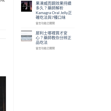
確
藥
國
果凍威而鋼效果持續
吃
師
黑
多久？藥師解析
法
完
螞
Kamagra Oral Jelly正
與
整
蟻
確吃法與7種口味
正
解
生
品
析
精
在
留言功能已關閉
購
成
片
〈果
買
分
功
凍
犀利士哪裡買才安
指
功
效
威
心？藥師教你分辨正
南〉
效、
有
而
品吃法
中
正
哪
鋼
確
些？
在
效
留言功能已關閉
吃
藥
〈犀
果
法
師
利
持
與
解
士
續
正
析
哪
多
品
成
裡
久？
購
分、
買
藥
買〉
正
才
師
中
確
安
解
吃
心？
析
法
藥
Kamagra
與
師
Oral
正
教
Jelly
品
你
正
購
分
確