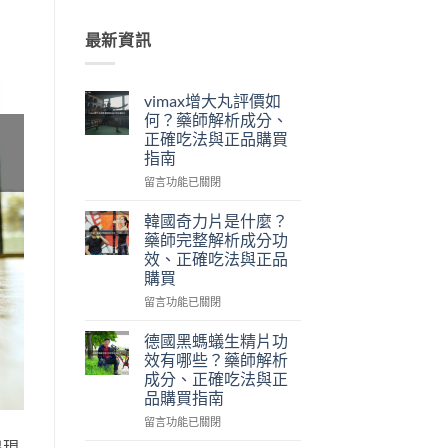
最新資訊
vimax增大丸評價如
何？藥師解析成分、
正確吃法與正品購買
指南
在
留言功能已關閉
〈vimax
增
韓國奇力片是什麼？
大
藥師完整解析成分功
丸
效、正確吃法與正品
評
購買
價
如
在
留言功能已關閉
何？
〈韓
藥
國
德國黑螞蟻生精片功
師
奇
效有哪些？藥師解析
解
力
成分、正確吃法與正
析
片
品購買指南
成
是
分、
什
在
留言功能已關閉
正
麼？
〈德
出現