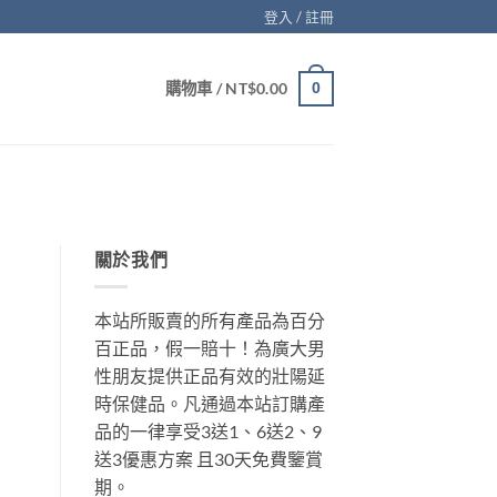
登入 / 註冊
購物車 /
NT$
0.00
0
關於我們
本站所販賣的所有產品為百分
百正品，假一賠十！為廣大男
性朋友提供正品有效的壯陽延
時保健品。凡通過本站訂購產
品的一律享受3送1、6送2、9
送3優惠方案 且30天免費鑒賞
期。