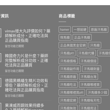
新資訊
商品標籤
hamer
一想就硬
原廠汗馬糖
vimax增大丸評價如何？藥
師解析成分、正確吃法與
悍馬糖
正品汗馬糖
正品購買指南
正品美國黑金官網
汗馬糖
在
留言功能已關閉
〈vimax
汗馬糖ptt
汗馬糖代購
汗馬糖
增
韓國奇力片是什麼？藥師
大
完整解析成分功效、正確
汗馬糖價格
汗馬糖價錢
丸
吃法與正品購買
評
汗馬糖副作用
汗馬糖劑量
在
價
留言功能已關閉
〈韓
如
汗馬糖原廠
汗馬糖台灣
國
何？
德國黑螞蟻生精片功效有
奇
藥
汗馬糖吃法
汗馬糖哪裡買
哪些？藥師解析成分、正
力
師
確吃法與正品購買指南
片
解
汗馬糖哪裡買ptt
汗馬糖多少錢
在
是
留言功能已關閉
析
〈德
什
汗馬糖官網
汗馬糖每天吃
成
國
麼？
分、
果凍威而鋼效果持續多
汗馬糖無效
汗馬糖用法
黑
藥
正
久？藥師解析Kamagra