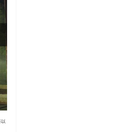
買
辨
吃
指
正
法
南〉
品
與
中
吃
7
法〉
種
中
口
味〉
中
時以