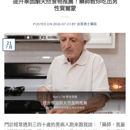
提升睪固酮天然食物推薦！藥師教你吃出男
性賀爾蒙
POSTED ON
2026-07-21
BY
台灣男士藥局
21
7 月
門診經常遇到三四十歲的男病人跑來跟我說：「藥師，我最