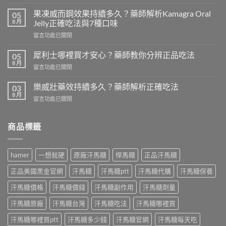
〈德
國
果凍威而鋼效果持續多久？藥師解析Kamagra Oral
05
黑
8 月
Jelly正確吃法與7種口味
螞
在
留言功能已關閉
蟻
〈果
生
凍
精
犀利士哪裡買才安心？藥師教你分辨正品吃法
05
威
片
8 月
在
留言功能已關閉
而
功
〈犀
鋼
效
利
樂威壯藥效持續多久？藥師解析正確吃法
效
03
有
士
8 月
果
哪
在
留言功能已關閉
哪
持
些？
〈樂
裡
續
藥
威
買
多
師
壯
商品標籤
才
久？
解
藥
安
藥
析
效
心？
師
成
持
藥
hamer
一想就硬
原廠汗馬糖
悍馬糖
正品汗馬糖
解
分、
續
師
析
正
多
教
正品美國黑金官網
汗馬糖
汗馬糖ptt
汗馬糖代購
汗馬糖保養
Kamagra
確
久？
你
Oral
吃
藥
汗馬糖價格
汗馬糖價錢
汗馬糖副作用
汗馬糖劑量
分
Jelly
法
師
辨
正
與
解
汗馬糖原廠
汗馬糖台灣
汗馬糖吃法
汗馬糖哪裡買
正
確
正
析
品
吃
品
正
汗馬糖哪裡買ptt
汗馬糖多少錢
汗馬糖官網
汗馬糖每天吃
吃
法
購