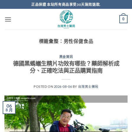
跳
正品保證 本站所有商品享受30天無效退款.
轉
至
0
內
容
標籤彙整：
男性保健食品
黑金資訊
德國黑螞蟻生精片功效有哪些？藥師解析成
分、正確吃法與正品購買指南
POSTED ON
2026-08-06
BY
台灣男士藥局
06
8 月