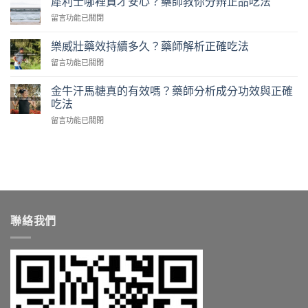
犀利士哪裡買才安心？藥師教你分辨正品吃法
威
片
在
留言功能已關閉
而
功
〈犀
鋼
效
利
效
樂威壯藥效持續多久？藥師解析正確吃法
有
士
果
哪
在
留言功能已關閉
哪
持
些？
〈樂
裡
續
藥
威
買
金牛汗馬糖真的有效嗎？藥師分析成分功效與正確
多
師
壯
才
吃法
久？
解
藥
安
藥
析
在
效
留言功能已關閉
心？
師
成
〈金
持
藥
解
分、
牛
續
師
析
正
汗
多
教
Kamagra
確
馬
久？
你
Oral
吃
糖
藥
分
Jelly
法
真
師
辨
正
與
的
解
正
確
正
有
析
品
聯絡我們
吃
品
效
正
吃
法
購
嗎？
確
法〉
與
買
藥
吃
中
7
指
師
法〉
種
南〉
分
中
口
中
析
味〉
成
中
分