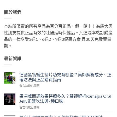
關於我們
本站所販賣的所有產品為百分百正品，假一賠十！為廣大男
性朋友提供正品有效的壯陽延時保健品。凡通過本站訂購產
品的一律享受3送1、6送2、9送3優惠方案 且30天免費鑒賞
期。
最新資訊
德國黑螞蟻生精片功效有哪些？藥師解析成分、正
確吃法與正品購買指南
在
留言功能已關閉
〈德
國
果凍威而鋼效果持續多久？藥師解析Kamagra Oral
黑
Jelly正確吃法與7種口味
螞
在
留言功能已關閉
蟻
〈果
生
凍
精