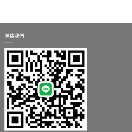
成
正
利
效
有
分
品
士
果
哪
功
購
哪
持
些？
效、
買
裡
續
藥
正
指
買
多
師
確
南〉
才
久？
解
吃
中
安
藥
析
聯絡我們
法
心？
師
成
與
藥
解
分、
正
師
析
正
品
教
Kamagra
確
購
你
Oral
吃
買〉
分
Jelly
法
中
辨
正
與
正
確
正
品
吃
品
吃
法
購
法〉
與
買
中
7
指
種
南〉
口
中
味〉
中