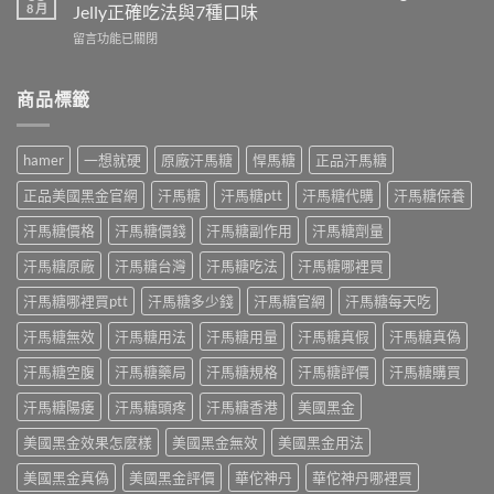
黑
麼？
8 月
Jelly正確吃法與7種口味
成
螞
藥
分、
在
留言功能已關閉
蟻
師
正
〈果
生
完
確
凍
精
整
吃
威
商品標籤
片
解
法
而
功
析
與
鋼
效
成
正
效
有
分
hamer
一想就硬
原廠汗馬糖
悍馬糖
正品汗馬糖
品
果
哪
功
購
持
些？
效、
正品美國黑金官網
汗馬糖
汗馬糖ptt
汗馬糖代購
汗馬糖保養
買
續
藥
正
指
多
師
汗馬糖價格
汗馬糖價錢
汗馬糖副作用
汗馬糖劑量
確
南〉
久？
解
吃
中
藥
汗馬糖原廠
汗馬糖台灣
汗馬糖吃法
汗馬糖哪裡買
析
法
師
成
與
解
汗馬糖哪裡買ptt
汗馬糖多少錢
汗馬糖官網
汗馬糖每天吃
分、
正
析
正
品
汗馬糖無效
汗馬糖用法
汗馬糖用量
汗馬糖真假
汗馬糖真偽
Kamagra
確
購
Oral
吃
買〉
汗馬糖空腹
汗馬糖藥局
汗馬糖規格
汗馬糖評價
汗馬糖購買
Jelly
法
中
正
與
汗馬糖陽痿
汗馬糖頭疼
汗馬糖香港
美國黑金
確
正
吃
品
美國黑金效果怎麼樣
美國黑金無效
美國黑金用法
法
購
與
買
美國黑金真偽
美國黑金評價
華佗神丹
華佗神丹哪裡買
7
指