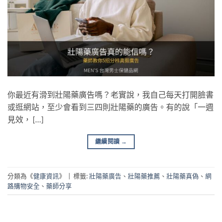
你最近有滑到壯陽藥廣告嗎？老實說，我自己每天打開臉書
或逛網站，至少會看到三四則壯陽藥的廣告。有的說「一週
見效， […]
繼續閱讀
→
分類為《
健康資訊
》
|
標籤:
壯陽藥廣告
、
壯陽藥推薦
、
壯陽藥真偽
、
網
路購物安全
、
藥師分享