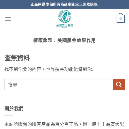
跳
正品保證 本站所有商品享受30天無效退款.
轉
至
0
內
容
標籤彙整：
美國黑金效果作用
查無資料
找不到你要的內容，也許搜尋功能能幫到你.
關於我們
本站所販賣的所有產品為百分百正品，假一賠十！為廣大男