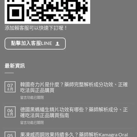
添加賴客服可以快速下訂喔！
點擊加入客服LINE
最新資訊
韓國奇力片是什麼？藥師完整解析成分功效、正確
07
8 月
吃法與正品購買
在
留言功能已關閉
〈韓
國
德國黑螞蟻生精片功效有哪些？藥師解析成分、正
06
奇
8 月
確吃法與正品購買指南
力
在
留言功能已關閉
片
〈德
是
國
什
果凍威而鋼效果持續多久？藥師解析Kamagra Oral
05