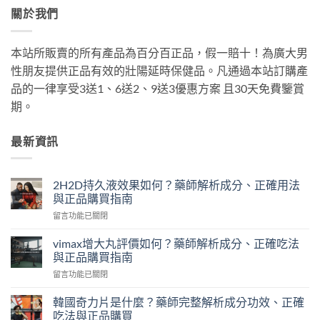
關於我們
本站所販賣的所有產品為百分百正品，假一賠十！為廣大男
性朋友提供正品有效的壯陽延時保健品。凡通過本站訂購產
品的一律享受3送1、6送2、9送3優惠方案 且30天免費鑒賞
期。
最新資訊
2H2D持久液效果如何？藥師解析成分、正確用法
與正品購買指南
在
留言功能已關閉
〈2H2D
持
vimax增大丸評價如何？藥師解析成分、正確吃法
久
與正品購買指南
液
在
留言功能已關閉
效
〈vimax
果
增
如
韓國奇力片是什麼？藥師完整解析成分功效、正確
大
何？
吃法與正品購買