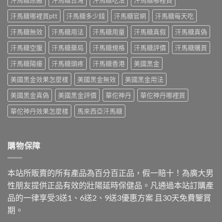
汗馬糖原廠
汗馬糖台灣
汗馬糖吃法
汗馬糖哪裡買
購
些？
效、
買
藥
汗馬糖哪裡買ptt
汗馬糖多少錢
汗馬糖官網
汗馬糖每天吃
正
指
師
確
南〉
汗馬糖無效
汗馬糖用法
汗馬糖用量
汗馬糖真假
汗馬糖真偽
解
吃
中
析
法
汗馬糖空腹
汗馬糖藥局
汗馬糖規格
汗馬糖評價
汗馬糖購買
成
與
分、
正
汗馬糖陽痿
汗馬糖頭疼
汗馬糖香港
美國黑金
正
品
確
購
美國黑金效果怎麼樣
美國黑金無效
美國黑金用法
吃
買〉
法
中
美國黑金真偽
美國黑金評價
華佗神丹
華佗神丹哪裡買
與
正
華佗神丹效果怎麼樣
馬來西亞汗馬糖
品
購
買
指
購物保障
南〉
中
本站所販賣的所有產品為百分百正品，假一賠十！為廣大男
性朋友提供正品有效的壯陽延時保健品。凡通過本站訂購產
品的一律享受3送1、6送2、9送3優惠方案 且30天免費鑒賞
期。