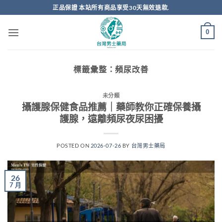
跳
正品保證 本站所有商品享受30天無效退款.
轉
至
0
內
容
標籤彙整：
頻尿改善
未分類
攝護腺保健食品推薦｜藥師教你正確保養攝
護腺，遠離頻尿夜尿困擾
POSTED ON
2026-07-26
BY
台灣男士藥局
26
7 月