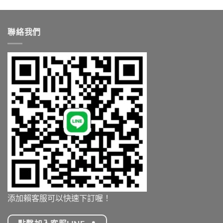
心？
師
成
與
持
藥
解
分、
正
續
師
析
正
品
多
教
Kamagra
聯絡我們
確
購
久？
你
Oral
吃
買〉
藥
分
Jelly
法
中
師
辨
正
與
解
正
確
正
析
品
吃
品
正
吃
法
購
確
法〉
與
買
吃
中
7
指
法〉
種
南〉
中
口
中
味〉
中
添加賴客服可以快速下訂喔！