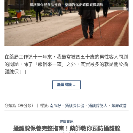
在藥局工作這十一年來，我最常被四五十歲的男性客人問到
的問題，除了「那個來一罐」之外，其實最多的就是關於攝
護腺保 […]
繼續閱讀
→
分類為《未分類》
|
標籤:
南瓜籽
、
攝護腺保健
、
攝護腺肥大
、
頻尿改善
健康資訊
攝護腺保養完整指南！藥師教你預防攝護腺