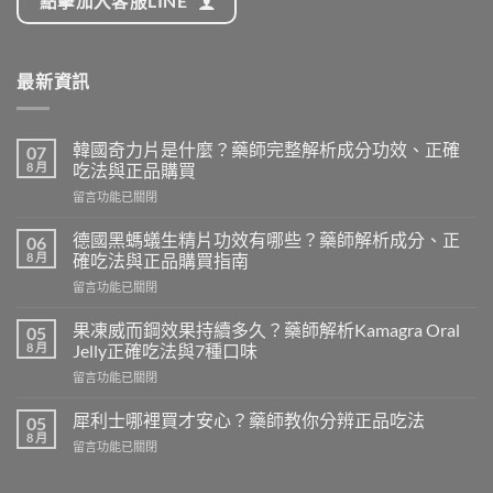
點擊加入客服LINE
最新資訊
韓國奇力片是什麼？藥師完整解析成分功效、正確
07
8 月
吃法與正品購買
在
留言功能已關閉
〈韓
國
德國黑螞蟻生精片功效有哪些？藥師解析成分、正
06
奇
8 月
確吃法與正品購買指南
力
在
留言功能已關閉
片
〈德
是
國
什
果凍威而鋼效果持續多久？藥師解析Kamagra Oral
05
黑
麼？
8 月
Jelly正確吃法與7種口味
螞
藥
在
留言功能已關閉
蟻
師
〈果
生
完
凍
精
犀利士哪裡買才安心？藥師教你分辨正品吃法
05
整
威
片
8 月
解
在
留言功能已關閉
而
功
析
〈犀
鋼
效
成
利
效
有