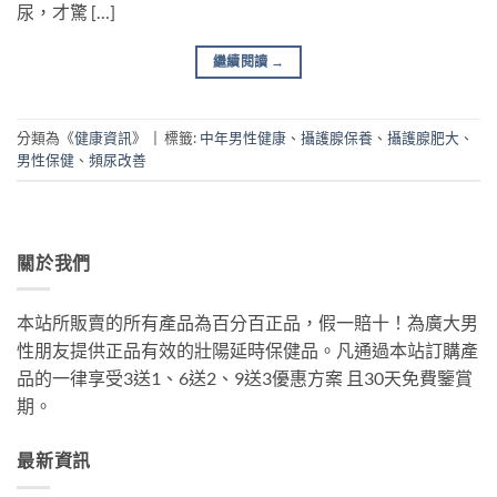
尿，才驚 […]
繼續閱讀
→
分類為《
健康資訊
》
|
標籤:
中年男性健康
、
攝護腺保養
、
攝護腺肥大
、
男性保健
、
頻尿改善
關於我們
本站所販賣的所有產品為百分百正品，假一賠十！為廣大男
性朋友提供正品有效的壯陽延時保健品。凡通過本站訂購產
品的一律享受3送1、6送2、9送3優惠方案 且30天免費鑒賞
期。
最新資訊