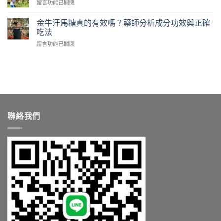
在
留言功能已關閉
哪
持
些？
〈樂
裡
續
藥
威
買
金牛汗馬糖真的有效嗎？藥師分析成分功效與正確
多
師
壯
才
吃法
久？
解
藥
安
藥
析
在
效
留言功能已關閉
心？
師
成
〈金
持
藥
解
分、
牛
續
師
析
正
汗
多
教
Kamagra
確
馬
久？
你
Oral
吃
糖
藥
分
Jelly
法
真
師
辨
正
與
的
解
正
確
正
有
析
品
聯絡我們
吃
品
效
正
吃
法
購
嗎？
確
法〉
與
買
藥
吃
中
7
指
師
法〉
種
南〉
分
中
口
中
析
味〉
成
中
分
功
效
與
正
確