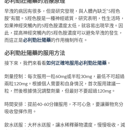
必利勁壯陽藥的治療原理
早洩的病因有很多，但是研究發現，與人體內缺乏“5羥色
胺”有關。5羥色胺是一種神經遞質，研究表明，性生活時，
如果神經突觸內的5羥色胺濃度太低，就容易出現早洩。因
此，提高神經突觸內的5羥色胺濃度可以避免早洩的發生，
而這正是
必利勁壯陽藥
的作用機制所在。
必利勁壯陽藥的服用方法
接下來，我們來看看
如何正確地服用必利勁壯陽藥
。
劑量控制：每次服用一粒60mg或半粒30mg，最低不可超過
兩粒120mg。根據個人需要和自身情況，首次服用建議一
粒，然後根據情況調整劑量，但最好不要超過120mg。
時間安排：提前40-60分鐘服用，不可心急，要讓藥物充分
吸收發揮作用。
飲水送服：大杯水送服，讓水稀釋藥物濃度，慢慢吸收，減