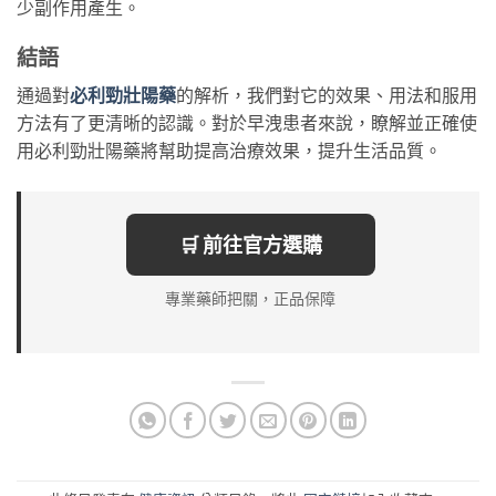
少副作用產生。
結語
通過對
必利勁壯陽藥
的解析，我們對它的效果、用法和服用
方法有了更清晰的認識。對於早洩患者來說，瞭解並正確使
用必利勁壯陽藥將幫助提高治療效果，提升生活品質。
🛒 前往官方選購
專業藥師把關，正品保障