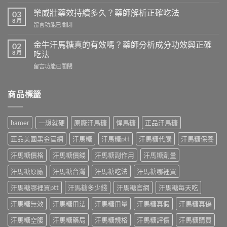
〈犀
鋼
利
樂威壯藥效持續多久？藥師解析正確吃法
效
03
士
8 月
果
在
留言功能已關閉
哪
持
〈樂
裡
續
威
金牛汗馬糖真的有效嗎？藥師分析成分功效與正確
買
02
多
壯
8 月
才
吃法
久？
藥
安
藥
在
留言功能已關閉
效
心？
師
〈金
持
藥
解
牛
續
師
析
汗
商品標籤
多
教
Kamagra
馬
久？
你
Oral
糖
藥
分
Jelly
真
師
辨
hamer
一想就硬
原廠汗馬糖
悍馬糖
正品汗馬糖
正
的
解
正
確
有
析
正品美國黑金官網
汗馬糖
汗馬糖ptt
汗馬糖代購
汗馬糖保養
品
吃
效
正
吃
法
嗎？
確
汗馬糖價格
汗馬糖價錢
汗馬糖副作用
汗馬糖劑量
法〉
與
藥
吃
中
7
師
汗馬糖原廠
汗馬糖台灣
汗馬糖吃法
汗馬糖哪裡買
法〉
種
分
中
口
析
汗馬糖哪裡買ptt
汗馬糖多少錢
汗馬糖官網
汗馬糖每天吃
味〉
成
中
汗馬糖無效
汗馬糖用法
汗馬糖用量
汗馬糖真假
汗馬糖真偽
分
功
汗馬糖空腹
汗馬糖藥局
汗馬糖規格
汗馬糖評價
汗馬糖購買
效