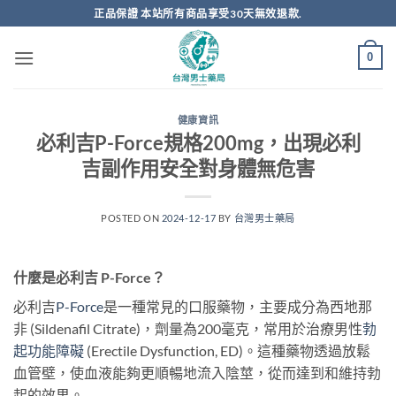
跳
正品保證 本站所有商品享受30天無效退款.
轉
至
0
內
容
健康資訊
必利吉P-Force規格200mg，出現必利
吉副作用安全對身體無危害
POSTED ON
2024-12-17
BY
台灣男士藥局
什麼是必利吉 P-Force？
必利吉
P-Force
是一種常見的口服藥物，主要成分為西地那
非 (Sildenafil Citrate)，劑量為200毫克，常用於治療男性
勃
起功能障礙
(Erectile Dysfunction, ED)。這種藥物透過放鬆
血管壁，使血液能夠更順暢地流入陰莖，從而達到和維持勃
起的效果。