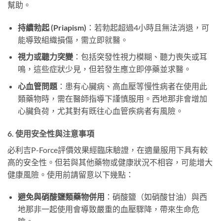
幫助。
持續勃起 (Priapism)
：若勃起超過4小時且無法消退，可
能導致組織損傷，需立即就醫。
視力或聽力突變
：包括突發性視力模糊、聽力喪失或耳
鳴，這些症狀少見，但若發生應立即停藥並求醫。
心血管問題
：患有心臟病、高血壓等慢性病者在使用此
類藥物時，需在醫師指導下謹慎服用。西地那非會增加
心臟負荷，尤其對有既往心血管疾病者有風險。
6. 使用安全性與注意事項
必利吉P-Force評價效果經臨床驗證，在適量服用下具有較
高的安全性。但若與其他藥物或健康狀況不相容，可能增大
健康風險。使用前請留意以下幾點：
避免與硝酸鹽類藥物併用
：硝酸鹽（如硝酸甘油）與西
地那非一起使用會導致嚴重的血壓驟降，帶來生命危