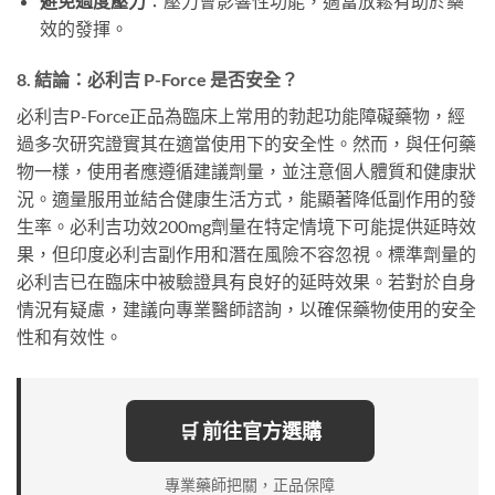
避免過度壓力
：壓力會影響性功能，適當放鬆有助於藥
效的發揮。
8. 結論：必利吉 P-Force 是否安全？
必利吉P-Force正品為臨床上常用的勃起功能障礙藥物，經
過多次研究證實其在適當使用下的安全性。然而，與任何藥
物一樣，使用者應遵循建議劑量，並注意個人體質和健康狀
況。適量服用並結合健康生活方式，能顯著降低副作用的發
生率。必利吉功效200mg劑量在特定情境下可能提供延時效
果，但印度必利吉副作用和潛在風險不容忽視。標準劑量的
必利吉已在臨床中被驗證具有良好的延時效果。若對於自身
情況有疑慮，建議向專業醫師諮詢，以確保藥物使用的安全
性和有效性。
🛒 前往官方選購
專業藥師把關，正品保障