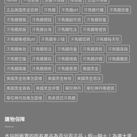
hamer
一想就硬
原廠汗馬糖
悍馬糖
正品汗馬糖
果
哪
功
購
持
些？
效、
正品美國黑金官網
汗馬糖
汗馬糖ptt
汗馬糖代購
汗馬糖保養
買
續
藥
正
指
多
師
汗馬糖價格
汗馬糖價錢
汗馬糖副作用
汗馬糖劑量
確
南〉
久？
解
吃
中
藥
汗馬糖原廠
汗馬糖台灣
汗馬糖吃法
汗馬糖哪裡買
析
法
師
成
與
解
汗馬糖哪裡買ptt
汗馬糖多少錢
汗馬糖官網
汗馬糖每天吃
分、
正
析
正
品
汗馬糖無效
汗馬糖用法
汗馬糖用量
汗馬糖真假
汗馬糖真偽
Kamagra
確
購
Oral
吃
買〉
汗馬糖空腹
汗馬糖藥局
汗馬糖規格
汗馬糖評價
汗馬糖購買
Jelly
法
中
正
與
汗馬糖陽痿
汗馬糖頭疼
汗馬糖香港
美國黑金
確
正
吃
品
美國黑金效果怎麼樣
美國黑金無效
美國黑金用法
法
購
與
買
美國黑金真偽
美國黑金評價
華佗神丹
華佗神丹哪裡買
7
指
種
南〉
華佗神丹效果怎麼樣
馬來西亞汗馬糖
口
中
味〉
中
購物保障
本站所販賣的所有產品為百分百正品，假一賠十！為廣大男