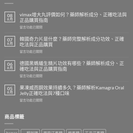
vimax增大丸評價如何？藥師解析成分、正確吃法與
08
8 月
正品購買指南
在
留言功能已關閉
〈vimax
增
韓國奇力片是什麼？藥師完整解析成分功效、正確
07
大
8 月
吃法與正品購買
丸
在
留言功能已關閉
評
〈韓
價
國
如
德國黑螞蟻生精片功效有哪些？藥師解析成分、正
06
奇
何？
8 月
確吃法與正品購買指南
力
藥
在
留言功能已關閉
片
師
〈德
是
解
國
什
果凍威而鋼效果持續多久？藥師解析Kamagra Oral
05
析
黑
麼？
8 月
Jelly正確吃法與7種口味
成
螞
藥
分、
在
留言功能已關閉
蟻
師
正
〈果
生
完
確
凍
精
整
吃
威
商品標籤
片
解
法
而
功
析
與
鋼
效
成
正
效
有
分
品