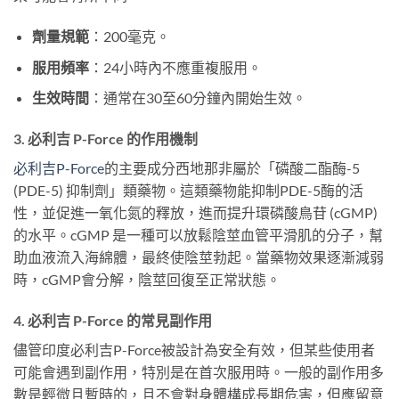
劑量規範
：200毫克。
服用頻率
：24小時內不應重複服用。
生效時間
：通常在30至60分鐘內開始生效。
3. 必利吉 P-Force 的作用機制
必利吉P-Force
的主要成分西地那非屬於「磷酸二酯酶-5
(PDE-5) 抑制劑」類藥物。這類藥物能抑制PDE-5酶的活
性，並促進一氧化氮的釋放，進而提升環磷酸鳥苷 (cGMP)
的水平。cGMP 是一種可以放鬆陰莖血管平滑肌的分子，幫
助血液流入海綿體，最終使陰莖勃起。當藥物效果逐漸減弱
時，cGMP會分解，陰莖回復至正常狀態。
4. 必利吉 P-Force 的常見副作用
儘管印度必利吉P-Force被設計為安全有效，但某些使用者
可能會遇到副作用，特別是在首次服用時。一般的副作用多
數是輕微且暫時的，且不會對身體構成長期危害，但應留意