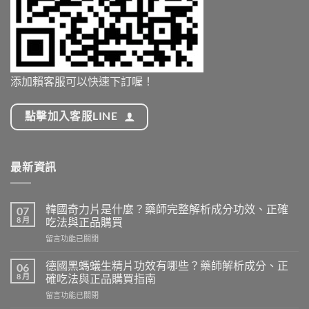
添加賴客服可以快速下訂喔！
點擊加入客服LINE
最新資訊
韓國奇力片是什麼？藥師完整解析成分功效、正確
07
8 月
吃法與正品購買
在
留言功能已關閉
〈韓
國
德國黑螞蟻生精片功效有哪些？藥師解析成分、正
06
奇
8 月
確吃法與正品購買指南
力
在
留言功能已關閉
片
〈德
是