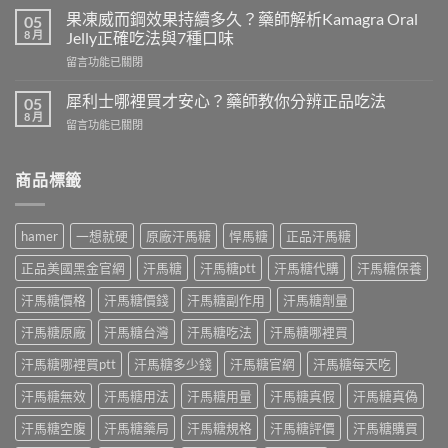
國
什
果凍威而鋼效果持續多久？藥師解析Kamagra Oral
05
黑
麼？
8 月
Jelly正確吃法與7種口味
螞
藥
在
留言功能已關閉
蟻
師
〈果
生
完
凍
精
犀利士哪裡買才安心？藥師教你分辨正品吃法
05
整
威
片
8 月
解
在
留言功能已關閉
而
功
析
〈犀
鋼
效
成
利
效
有
分
士
商品標籤
果
哪
功
哪
持
些？
效、
裡
續
藥
正
買
多
師
hamer
一想就硬
原廠汗馬糖
悍馬糖
正品汗馬糖
確
才
久？
解
吃
安
藥
正品美國黑金官網
汗馬糖
汗馬糖ptt
汗馬糖代購
汗馬糖保養
析
法
心？
師
成
與
藥
汗馬糖價格
汗馬糖價錢
汗馬糖副作用
汗馬糖劑量
解
分、
正
師
析
正
品
教
汗馬糖原廠
汗馬糖台灣
汗馬糖吃法
汗馬糖哪裡買
Kamagra
確
購
你
Oral
吃
買〉
分
汗馬糖哪裡買ptt
汗馬糖多少錢
汗馬糖官網
汗馬糖每天吃
Jelly
法
中
辨
正
與
汗馬糖無效
汗馬糖用法
汗馬糖用量
汗馬糖真假
汗馬糖真偽
正
確
正
品
吃
品
汗馬糖空腹
汗馬糖藥局
汗馬糖規格
汗馬糖評價
汗馬糖購買
吃
法
購
法〉