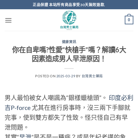
跳
正品保證 本站所有商品享受30天無效退款.
轉
至
0
內
容
健康資訊
你在自卑嗎?性愛“快槍手”嗎？解讀6大
因素造成男人早泄原因！
POSTED ON
2025-03-29
BY
台灣男士藥局
男人最怕被女人嘲諷為“銀樣蠟槍頭”。
印度必利
吉P-force
尤其在進行房事時，沒三兩下手腳就
完事，使到雙方都失了性致。怪只怪自己有早
泄問題。
其實“
早泄
”是不是一種病？或是年紀老邁的象