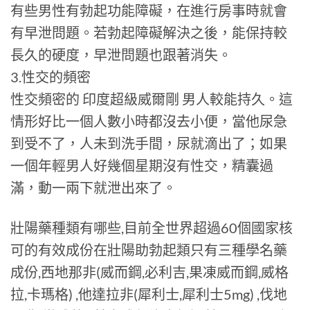
有些男性有勃起功能障礙，在進行房事時就會
有早泄問題。若勃起障礙解決之後，能保持較
長久的硬度，早泄問題也跟著消失。
3.性交的頻密
性交頻密的 印度超級威爾剛 男人較能持久。這
情形好比一個人數小時都沒去小便，當他尿急
到受不了，人未到洗手間，尿就滴出了；如果
一個年輕男人好幾個星期沒有性交，精囊過
滿，動一兩下就泄出來了。
壯陽藥種類有哪些,目前全世界超過60個國家核
可的有效成份在壯陽助勃起類只有三種學名藥
成份,西地那非(威而鋼,必利吉,果凍威而鋼,威格
拉,卡瑪格) ,他達拉非(犀利士,犀利士5mg) ,伐地