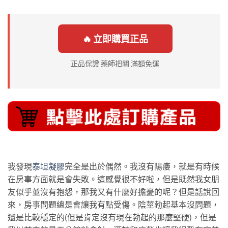
🔥 立即購買正品
正品保證 藥師把關 滿額免運
我發現
泰坦凝膠
完全是出於偶然。我沒有陽痿，就是有時候
在房事方面就是會失敗。這感覺很不好啦，但是既然我女朋
友似乎並沒有抱怨，那我又有什麼好擔憂的呢？但是話說回
來，房事問題總是會讓我有點受傷。陰莖勃起基本沒問題，
還是比較穩定的(但是肯定沒有現在勃起的那麼堅硬)，但是