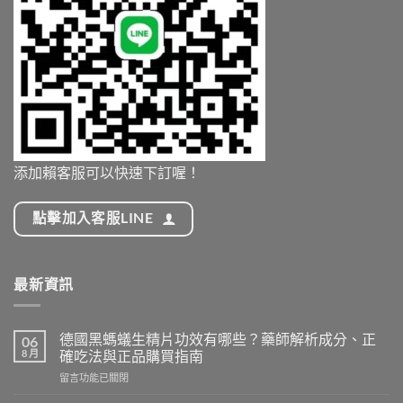
添加賴客服可以快速下訂喔！
點擊加入客服LINE
最新資訊
德國黑螞蟻生精片功效有哪些？藥師解析成分、正
06
8 月
確吃法與正品購買指南
在
留言功能已關閉
〈德