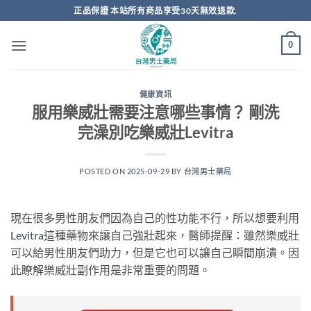
跳
正品保證 本站所有商品享受30天無效退款.
轉
至
0
內
容
健康資訊
服用樂威壯需要注意哪些事情？ 剛洗
完澡別吃樂威壯Levitra
POSTED ON
2025-09-29
BY
台灣男士藥局
現在很多男性朋友們因為自己的性功能不行，所以想要利用
Levitra
這種藥物來讓自己強壯起來，醫師提醒：雖然樂威壯
可以給男性朋友們助力，但是它也可以讓自己瞬間崩潰。因
此瞭解樂威壯副作用是非常重要的問題。