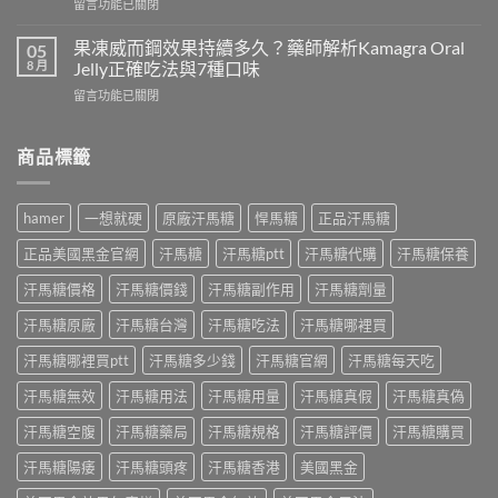
在
留言功能已關閉
片
師
〈德
是
解
國
什
果凍威而鋼效果持續多久？藥師解析Kamagra Oral
05
析
黑
麼？
8 月
Jelly正確吃法與7種口味
成
螞
藥
分、
在
留言功能已關閉
蟻
師
正
〈果
生
完
確
凍
精
整
吃
威
商品標籤
片
解
法
而
功
析
與
鋼
效
成
正
效
有
分
hamer
一想就硬
原廠汗馬糖
悍馬糖
正品汗馬糖
品
果
哪
功
購
持
些？
效、
正品美國黑金官網
汗馬糖
汗馬糖ptt
汗馬糖代購
汗馬糖保養
買
續
藥
正
指
多
師
汗馬糖價格
汗馬糖價錢
汗馬糖副作用
汗馬糖劑量
確
南〉
久？
解
吃
中
藥
汗馬糖原廠
汗馬糖台灣
汗馬糖吃法
汗馬糖哪裡買
析
法
師
成
與
解
汗馬糖哪裡買ptt
汗馬糖多少錢
汗馬糖官網
汗馬糖每天吃
分、
正
析
正
品
汗馬糖無效
汗馬糖用法
汗馬糖用量
汗馬糖真假
汗馬糖真偽
Kamagra
確
購
Oral
吃
買〉
汗馬糖空腹
汗馬糖藥局
汗馬糖規格
汗馬糖評價
汗馬糖購買
Jelly
法
中
正
與
汗馬糖陽痿
汗馬糖頭疼
汗馬糖香港
美國黑金
確
正
吃
品