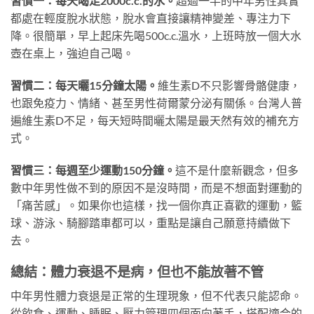
習慣一：每天喝足2000c.c.的水。
超過一半的中年男性其實
都處在輕度脫水狀態，脫水會直接讓精神變差、專注力下
降。很簡單，早上起床先喝500c.c.溫水，上班時放一個大水
壺在桌上，強迫自己喝。
習慣二：每天曬15分鐘太陽。
維生素D不只影響骨骼健康，
也跟免疫力、情緒、甚至男性荷爾蒙分泌有關係。台灣人普
遍維生素D不足，每天短時間曬太陽是最天然有效的補充方
式。
習慣三：每週至少運動150分鐘。
這不是什麼新觀念，但多
數中年男性做不到的原因不是沒時間，而是不想面對運動的
「痛苦感」。如果你也這樣，找一個你真正喜歡的運動，籃
球、游泳、騎腳踏車都可以，重點是讓自己願意持續做下
去。
總結：體力衰退不是病，但也不能放著不管
中年男性體力衰退是正常的生理現象，但不代表只能認命。
從飲食、運動、睡眠、壓力管理四個面向著手，搭配適合的