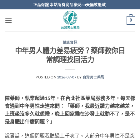
跳
正品保證 本站所有商品享受30天無效退款.
轉
至
0
內
容
健康資訊
中年男人體力差易疲勞？藥師教你日
常調理找回活力
POSTED ON
2026-07-07
BY
台灣男士藥局
陳藥師，執業超過15年，在台北社區藥局服務多年，每天都
會遇到中年男性走進來問：「藥師，我最近體力越來越差，
上班坐沒多久就想睡，晚上回家攤在沙發上就動不了，是不
是身體出什麼問題？」
說實話，這個問題我聽過上千次了。大部分中年男性不是突