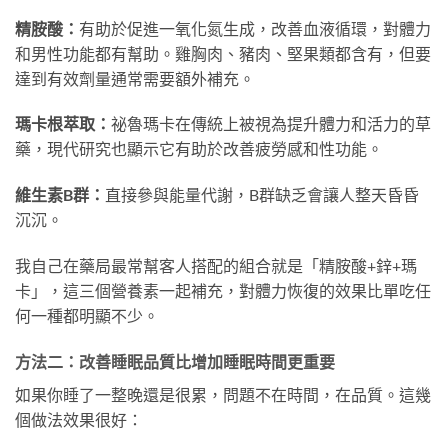
精胺酸：
有助於促進一氧化氮生成，改善血液循環，對體力
和男性功能都有幫助。雞胸肉、豬肉、堅果類都含有，但要
達到有效劑量通常需要額外補充。
瑪卡根萃取：
祕魯瑪卡在傳統上被視為提升體力和活力的草
藥，現代研究也顯示它有助於改善疲勞感和性功能。
維生素B群：
直接參與能量代謝，B群缺乏會讓人整天昏昏
沉沉。
我自己在藥局最常幫客人搭配的組合就是「精胺酸+鋅+瑪
卡」，這三個營養素一起補充，對體力恢復的效果比單吃任
何一種都明顯不少。
方法二：改善睡眠品質比增加睡眠時間更重要
如果你睡了一整晚還是很累，問題不在時間，在品質。這幾
個做法效果很好：