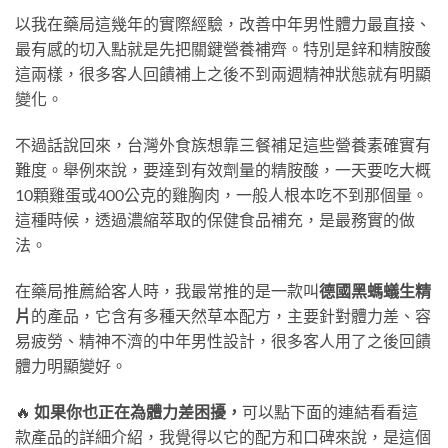
以我在藥局這幾年的實際經驗，改善中年男性體力最直接、
最有感的切入點就是先把關鍵營養補齊。特別是鋅和精胺酸
這兩樣，很多客人回饋補上之後不到兩週精神狀態就有明顯
變化。
不過話說回來，台灣外食族想靠三餐補足這些營養素確實有
難度。舉例來說，要達到有效劑量的精胺酸，一天要吃大概
10顆雞蛋或400公克的雞胸肉，一般人根本吃不到那個量。
這種時候，透過濃縮萃取的保健食品補充，是最務實的做
法。
在藥局推薦給客人時，我最常推的是一款叫
德國黑螞蟻生精
片
的產品，它含有多種天然草本配方，主要針對體力差、容
易疲勞、精神不濟的中年男性設計，很多客人用了之後回饋
體力明顯變好。
🔥
如果你也正在為體力差困擾，
可以點下面的連結看看這
款產品的詳細介紹，我覺得以它的配方和口碑來說，是這個