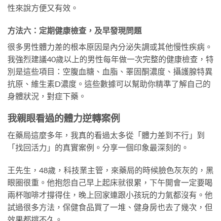
性來說方便又有效。
方法六：定期健康檢查，及早發現問題
很多男性體力差的根本原因是內分泌失調或其他慢性疾病。
我強烈建議40歲以上的男性每年做一次完整的健康檢查，特
別是這些項目：空腹血糖、血脂、睪固酮濃度、攝護腺特異
抗原、維生素D濃度。這些數據可以幫助你精準了解自己的
身體狀況，對症下藥。
我親眼看過的體力逆轉案例
在藥局這麼多年，我真的看過太多從「體力差到不行」到
「找回活力」的真實案例。分享一個印象最深刻的。
王先生，48歲，科技業主管，來藥局的時候臉色灰灰的，黑
眼圈很重。他抱怨自己早上起床就很累，下午開會一定要喝
兩杯咖啡才撐得住，晚上回家連跟小孩玩的力氣都沒有。他
試過很多方法，保健食品買了一堆、健身房也去了幾次，但
效果都撐不久。