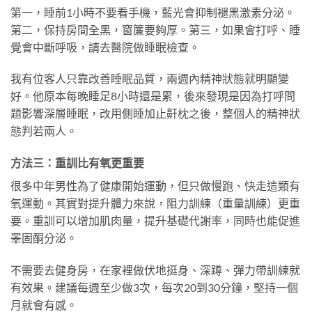
第一，睡前1小時不要看手機，藍光會抑制褪黑激素分泌。
第二，保持房間全黑，窗簾要夠厚。第三，如果會打呼、睡
覺會中斷呼吸，請去醫院做睡眠檢查。
我有位客人只靠改善睡眠品質，兩週內精神狀態就明顯變
好。他原本每晚睡足8小時還是累，後來發現是因為打呼問
題影響深層睡眠，改用側睡加止鼾枕之後，整個人的精神狀
態判若兩人。
方法三：重訓比有氧更重要
很多中年男性為了健康開始運動，但只做慢跑、快走這類有
氧運動。其實對提升體力來說，阻力訓練（重量訓練）更重
要。重訓可以增加肌肉量，提升基礎代謝率，同時也能促進
睪固酮分泌。
不需要去健身房，在家裡做伏地挺身、深蹲、彈力帶訓練就
有效果。建議每週至少做3次，每次20到30分鐘，堅持一個
月就會有感。