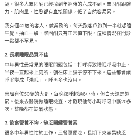
歲，很多人睪固酮已經掉到年輕時的六成不到。睪固酮跟體
力、肌肉量、性慾都有直接關係，低了自然容易累。
我有個42歲的客人，做業務的，每天跑客戶跑到一半就想睡
午覺。抽血一驗，睪固酮只有正常值下限。這種情況在門診
一點都不罕見。
2. 長期睡眠品質不佳
中年男性最常見的睡眠問題包括：打呼導致睡眠呼吸中止、
半夜一直起來上廁所、躺在床上腦子停不下來。這些都會讓
睡眠變成「淺眠」，睡再多也沒用。
藥局有位50歲的大哥，每晚都睡超過8小時，但白天還是超
累。後來去醫院做睡眠檢查，才發現他每小時呼吸中斷20多
次，整晚都在缺氧狀態。
3. 飲食營養不均，缺乏關鍵營養素
很多中年男性忙於工作，三餐隨便吃，長期下來容易缺乏