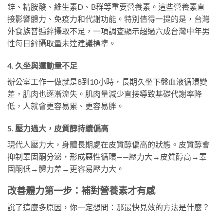
鋅、精胺酸、維生素D、B群等重要營養素。這些營養素直
接影響體力、免疫力和代謝功能。特別值得一提的是，台灣
外食族普遍鋅攝取不足，一項調查顯示超過六成台灣中年男
性每日鋅攝取量未達建議標準。
4. 久坐與運動量不足
辦公室工作一做就是8到10小時，長期久坐下盤血液循環變
差，肌肉也逐漸流失。肌肉量減少直接導致基礎代謝率降
低，人就會更容易累、更容易胖。
5. 壓力過大，皮質醇持續偏高
現代人壓力大，身體長期處在皮質醇偏高的狀態。皮質醇會
抑制睪固酮分泌，形成惡性循環——壓力大→皮質醇高→睪
固酮低→體力差→更容易壓力大。
改善體力第一步：補對營養素才有感
說了這麼多原因，你一定想問：那最快見效的方法是什麼？