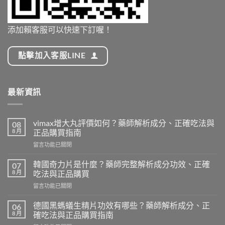
添加賴客服可以快速下訂喔！
點擊加入客服LINE
最新資訊
vimax增大丸評價如何？藥師解析成分、正確吃法與
08
8 月
正品購買指南
在
留言功能已關閉
〈vimax
增
韓國奇力片是什麼？藥師完整解析成分功效、正確
07
大
8 月
吃法與正品購買
丸
在
留言功能已關閉
評
〈韓
價
國
如
德國黑螞蟻生精片功效有哪些？藥師解析成分、正
06
奇
何？
8 月
確吃法與正品購買指南
力
藥