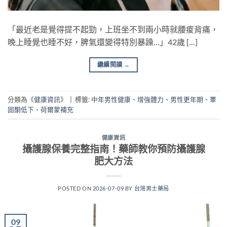
「最近老是覺得提不起勁，上班坐不到兩小時就腰痠背痛，
晚上睡覺也睡不好，脾氣還變得特別暴躁…」42歲 […]
繼續閱讀
→
分類為《
健康資訊
》
|
標籤:
中年男性健康
、
增強體力
、
男性更年期
、
睪
固酮低下
、
荷爾蒙補充
健康資訊
攝護腺保養完整指南！藥師教你預防攝護腺
肥大方法
POSTED ON
2026-07-09
BY
台灣男士藥局
09