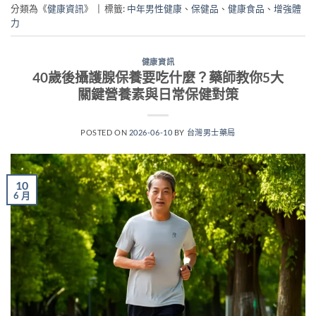
分類為《
健康資訊
》
|
標籤:
中年男性健康
、
保健品
、
健康食品
、
增強體
力
健康資訊
40歲後攝護腺保養要吃什麼？藥師教你5大
關鍵營養素與日常保健對策
POSTED ON
2026-06-10
BY
台灣男士藥局
10
6 月