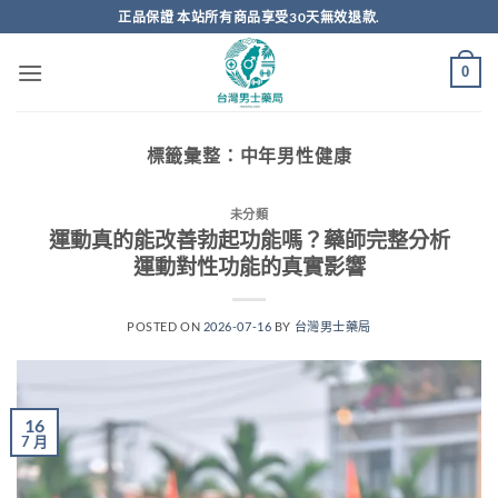
跳
正品保證 本站所有商品享受30天無效退款.
轉
至
0
內
容
標籤彙整：
中年男性健康
未分類
運動真的能改善勃起功能嗎？藥師完整分析
運動對性功能的真實影響
POSTED ON
2026-07-16
BY
台灣男士藥局
16
7 月