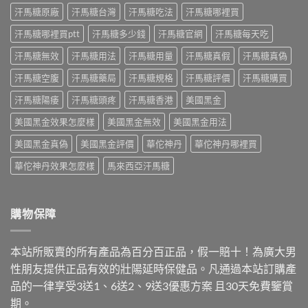
吃
中
藥
汗馬糖原廠
汗馬糖台灣
汗馬糖吃法
汗馬糖哪裡買
析
法
師
成
與
解
汗馬糖哪裡買ptt
汗馬糖多少錢
汗馬糖官網
汗馬糖每天吃
分、
正
析
正
品
汗馬糖無效
汗馬糖用法
汗馬糖用量
汗馬糖真假
汗馬糖真偽
Kamagra
確
購
Oral
吃
買〉
汗馬糖空腹
汗馬糖藥局
汗馬糖規格
汗馬糖評價
汗馬糖購買
Jelly
法
中
正
與
汗馬糖陽痿
汗馬糖頭疼
汗馬糖香港
美國黑金
確
正
吃
品
美國黑金效果怎麼樣
美國黑金無效
美國黑金用法
法
購
與
買
美國黑金真偽
美國黑金評價
華佗神丹
華佗神丹哪裡買
7
指
種
南〉
華佗神丹效果怎麼樣
馬來西亞汗馬糖
口
中
味〉
中
購物保障
本站所販賣的所有產品為百分百正品，假一賠十！為廣大男
性朋友提供正品有效的壯陽延時保健品。凡通過本站訂購產
品的一律享受3送1、6送2、9送3優惠方案 且30天免費鑒賞
期。