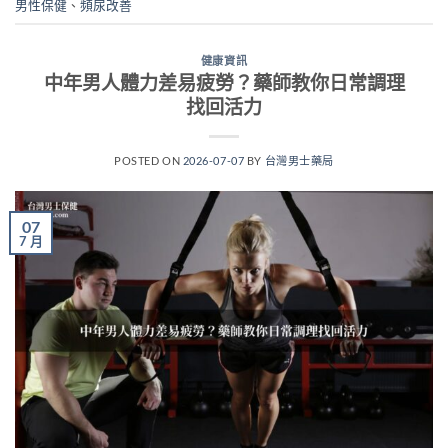
男性保健
、
頻尿改善
健康資訊
中年男人體力差易疲勞？藥師教你日常調理
找回活力
POSTED ON
2026-07-07
BY
台灣男士藥局
07
7 月