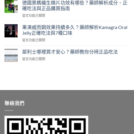
國
如
德國黑螞蟻生精片功效有哪些？藥師解析成分、正
奇
何？
確吃法與正品購買指南
力
藥
在
留言功能已關閉
片
師
〈德
是
解
國
什
果凍威而鋼效果持續多久？藥師解析Kamagra Oral
析
黑
麼？
Jelly正確吃法與7種口味
成
螞
藥
分、
在
留言功能已關閉
蟻
師
正
〈果
生
完
確
凍
精
犀利士哪裡買才安心？藥師教你分辨正品吃法
整
吃
威
片
解
法
在
留言功能已關閉
而
功
析
與
〈犀
鋼
效
成
正
利
效
有
分
品
士
果
哪
功
購
哪
持
些？
效、
買
裡
續
藥
正
指
買
多
師
確
南〉
才
久？
解
吃
中
安
藥
析
聯絡我們
法
心？
師
成
與
藥
解
分、
正
師
析
正
品
教
Kamagra
確
購
你
Oral
吃
買〉
分
Jelly
法
中