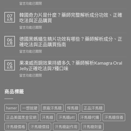
在
留言功能已關閉
〈vimax
增
韓國奇力片是什麼？藥師完整解析成分功效、正確
07
大
8 月
吃法與正品購買
丸
在
留言功能已關閉
評
〈韓
價
國
如
德國黑螞蟻生精片功效有哪些？藥師解析成分、正
06
奇
何？
8 月
確吃法與正品購買指南
力
藥
在
留言功能已關閉
片
師
〈德
是
解
國
什
果凍威而鋼效果持續多久？藥師解析Kamagra Oral
05
析
黑
麼？
8 月
Jelly正確吃法與7種口味
成
螞
藥
分、
在
留言功能已關閉
蟻
師
正
〈果
生
完
確
凍
精
整
吃
威
商品標籤
片
解
法
而
功
析
與
鋼
效
成
正
效
有
分
hamer
一想就硬
原廠汗馬糖
悍馬糖
正品汗馬糖
品
果
哪
功
購
持
些？
效、
正品美國黑金官網
汗馬糖
汗馬糖ptt
汗馬糖代購
汗馬糖保養
買
續
藥
正
指
多
師
汗馬糖價格
汗馬糖價錢
汗馬糖副作用
汗馬糖劑量
確
南〉
久？
解