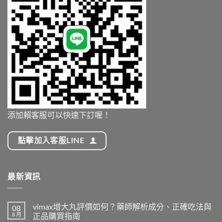
辨
正
與
正
確
正
品
吃
品
吃
法
購
法〉
與
買
中
7
指
種
南〉
口
中
味〉
中
添加賴客服可以快速下訂喔！
點擊加入客服LINE
最新資訊
vimax增大丸評價如何？藥師解析成分、正確吃法與
08
8 月
正品購買指南