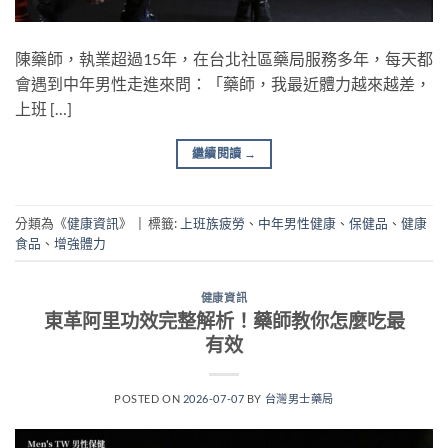
陳藥師，執業超過15年，在台北社區藥局服務多年，每天都
會遇到中年男性走進來問：「藥師，我最近體力越來越差，
上班 […]
繼續閱讀
→
分類為《
健康資訊
》
|
標籤:
上班族疲勞
、
中年男性健康
、
保健品
、
健康
食品
、
增強體力
健康資訊
東革阿里功效完整解析！藥師教你怎麼吃最
有效
POSTED ON
2026-07-07
BY
台灣男士藥局