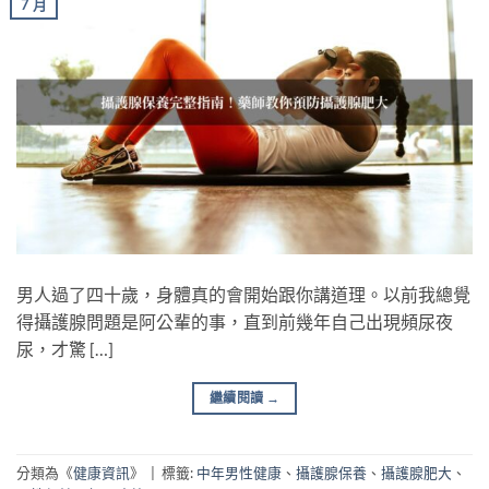
7 月
男人過了四十歲，身體真的會開始跟你講道理。以前我總覺
得攝護腺問題是阿公輩的事，直到前幾年自己出現頻尿夜
尿，才驚 […]
繼續閱讀
→
分類為《
健康資訊
》
|
標籤:
中年男性健康
、
攝護腺保養
、
攝護腺肥大
、