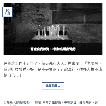
10
7 月
在藥房工作十五年了，每天都有客人走進來問：「老陳啊，
我最近腰酸睡不好，是不是腎虧？」說真的，很多人搞不清
楚自己 […]
繼續閱讀
→
分類為《
健康資訊
》
|
標籤:
中年男性健康
、
中醫調理
、
壯陽補腎
、
腎