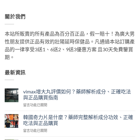
關於我們
本站所販賣的所有產品為百分百正品，假一賠十！為廣大男
性朋友提供正品有效的壯陽延時保健品。凡通過本站訂購產
品的一律享受3送1、6送2、9送3優惠方案 且30天免費鑒賞
期。
最新資訊
vimax增大丸評價如何？藥師解析成分、正確吃法
與正品購買指南
在
留言功能已關閉
〈vimax
增
韓國奇力片是什麼？藥師完整解析成分功效、正確
大
吃法與正品購買
丸
在
留言功能已關閉
評
〈韓
價