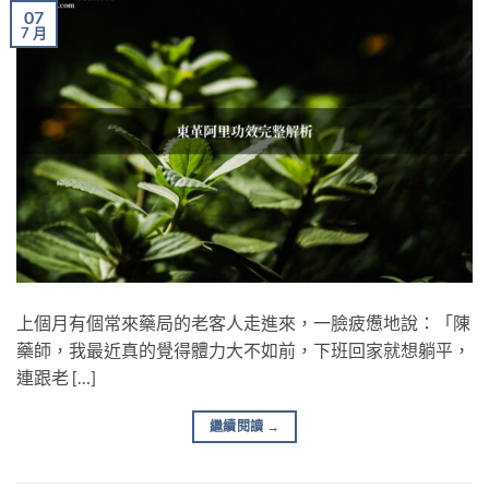
07
7 月
上個月有個常來藥局的老客人走進來，一臉疲憊地說：「陳
藥師，我最近真的覺得體力大不如前，下班回家就想躺平，
連跟老 […]
繼續閱讀
→