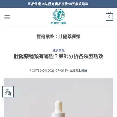
跳
正品保證 本站所有商品享受30天無效退款.
轉
至
0
內
容
標籤彙整：
壯陽藥種類
健康資訊
壯陽藥種類有哪些？藥師分析各類型功效
POSTED ON
2026-07-05
BY
台灣男士藥局
05
7 月