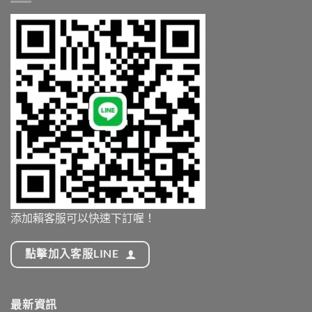
解
分、
正
師
析
正
品
教
Kamagra
確
購
你
Oral
吃
買〉
分
Jelly
法
中
辨
正
與
正
確
正
品
吃
品
吃
法
購
法〉
與
買
中
7
指
種
南〉
口
中
味〉
中
添加賴客服可以快速下訂喔！
點擊加入客服LINE
最新資訊