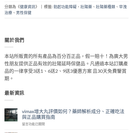
分類為《
健康資訊
》
|
標籤:
勃起功能障礙
、
壯陽藥
、
壯陽藥種類
、
早洩
治療
、
男性保健
關於我們
本站所販賣的所有產品為百分百正品，假一賠十！為廣大男
性朋友提供正品有效的壯陽延時保健品。凡通過本站訂購產
品的一律享受3送1、6送2、9送3優惠方案 且30天免費鑒賞
期。
最新資訊
vimax增大丸評價如何？藥師解析成分、正確吃法
與正品購買指南
在
留言功能已關閉
〈vimax