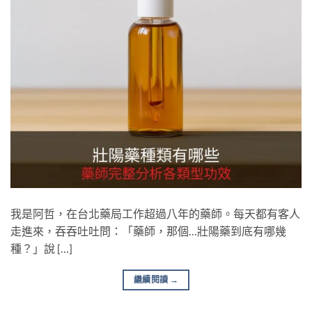
我是阿哲，在台北藥局工作超過八年的藥師。每天都有客人
走進來，吞吞吐吐問：「藥師，那個…壯陽藥到底有哪幾
種？」說 […]
繼續閱讀
→