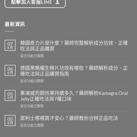
點擊加入客服LINE
最新資訊
韓國奇力片是什麼？藥師完整解析成分功效、正確
07
8 月
吃法與正品購買
在
留言功能已關閉
〈韓
國
德國黑螞蟻生精片功效有哪些？藥師解析成分、正
06
奇
8 月
確吃法與正品購買指南
力
在
留言功能已關閉
片
〈德
是
國
什
果凍威而鋼效果持續多久？藥師解析Kamagra Oral
05
黑
麼？
8 月
Jelly正確吃法與7種口味
螞
藥
在
留言功能已關閉
蟻
師
〈果
生
完
凍
精
犀利士哪裡買才安心？藥師教你分辨正品吃法
05
整
威
片
8 月
解
在
留言功能已關閉
而
功
析
〈犀
鋼
效
成
利
效