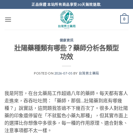
跳
正品保證 本站所有商品享受30天無效退款.
轉
至
0
內
容
健康資訊
壯陽藥種類有哪些？藥師分析各類型
功效
POSTED ON
2026-07-05
BY
台灣男士藥局
我是阿哲，在台北藥局工作超過八年的藥師。每天都有客人
走進來，吞吞吐吐問：「藥師，那個…壯陽藥到底有哪幾
種？」說實話，這問題我答過不下幾百次了。很多人對壯陽
藥的印象還停留在「不就藍色小藥丸那種」，但其實市面上
的選擇比你想像中多很多，每一種的作用原理、適合對象、
注意事項都不太一樣。