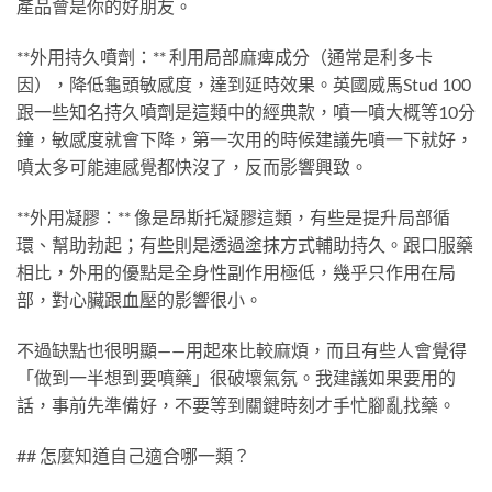
產品會是你的好朋友。
**外用持久噴劑：** 利用局部麻痺成分（通常是利多卡
因），降低龜頭敏感度，達到延時效果。英國威馬Stud 100
跟一些知名持久噴劑是這類中的經典款，噴一噴大概等10分
鐘，敏感度就會下降，第一次用的時候建議先噴一下就好，
噴太多可能連感覺都快沒了，反而影響興致。
**外用凝膠：** 像是昂斯托凝膠這類，有些是提升局部循
環、幫助勃起；有些則是透過塗抹方式輔助持久。跟口服藥
相比，外用的優點是全身性副作用極低，幾乎只作用在局
部，對心臟跟血壓的影響很小。
不過缺點也很明顯——用起來比較麻煩，而且有些人會覺得
「做到一半想到要噴藥」很破壞氣氛。我建議如果要用的
話，事前先準備好，不要等到關鍵時刻才手忙腳亂找藥。
## 怎麼知道自己適合哪一類？