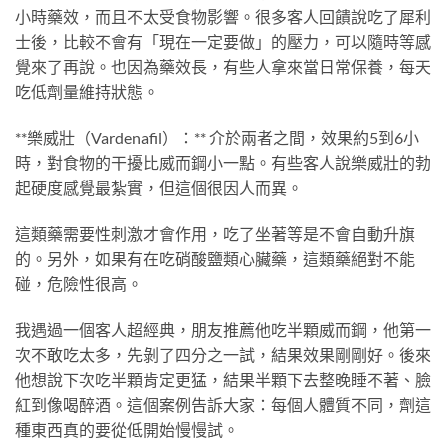
小時藥效，而且不太受食物影響。很多客人回饋說吃了犀利
士後，比較不會有「現在一定要做」的壓力，可以隨時等感
覺來了再說。也因為藥效長，有些人拿來當日常保養，每天
吃低劑量維持狀態。
**樂威壯（Vardenafil）：** 介於兩者之間，效果約5到6小
時，對食物的干擾比威而鋼小一點。有些客人說樂威壯的勃
起硬度感覺最紮實，但這個很因人而異。
這類藥需要性刺激才會作用，吃了坐著等是不會自動升旗
的。另外，如果有在吃硝酸鹽類心臟藥，這類藥絕對不能
碰，危險性很高。
我遇過一個客人超經典，朋友推薦他吃半顆威而鋼，他第一
次不敢吃太多，先剝了四分之一試，結果效果剛剛好。後來
他想說下次吃半顆肯定更猛，結果半顆下去整晚睡不著、臉
紅到像喝醉酒。這個案例告訴大家：每個人體質不同，劑這
種東西真的要從低開始慢慢試。