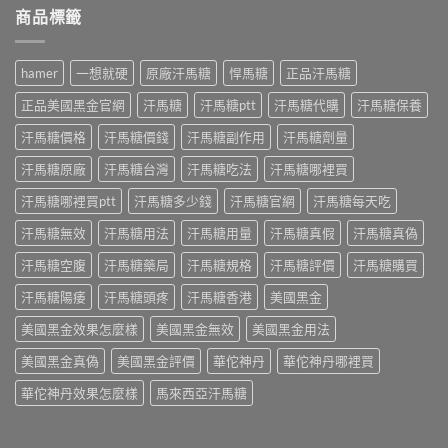
有
分
士
商品標籤
果
哪
功
哪
持
些？
效、
裡
續
藥
正
買
多
師
hamer
一想就硬
原廠汗馬糖
悍馬糖
正品汗馬糖
確
才
久？
解
吃
安
藥
正品美國黑金官網
汗馬糖
汗馬糖ptt
汗馬糖代購
汗馬糖保養
析
法
心？
師
成
與
藥
汗馬糖價格
汗馬糖價錢
汗馬糖副作用
汗馬糖劑量
解
分、
正
師
析
正
品
教
汗馬糖原廠
汗馬糖台灣
汗馬糖吃法
汗馬糖哪裡買
Kamagra
確
購
你
Oral
吃
買〉
分
汗馬糖哪裡買ptt
汗馬糖多少錢
汗馬糖官網
汗馬糖每天吃
Jelly
法
中
辨
正
與
汗馬糖無效
汗馬糖用法
汗馬糖用量
汗馬糖真假
汗馬糖真偽
正
確
正
品
吃
品
汗馬糖空腹
汗馬糖藥局
汗馬糖規格
汗馬糖評價
汗馬糖購買
吃
法
購
法〉
與
買
汗馬糖陽痿
汗馬糖頭疼
汗馬糖香港
美國黑金
中
7
指
種
南〉
美國黑金效果怎麼樣
美國黑金無效
美國黑金用法
口
中
味〉
美國黑金真偽
美國黑金評價
華佗神丹
華佗神丹哪裡買
中
華佗神丹效果怎麼樣
馬來西亞汗馬糖