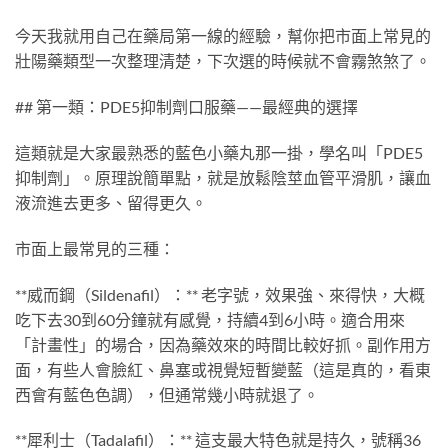
今天我就用自己在藥局第一線的經驗，幫你把市面上常見的
壯陽藥類型一次整理清楚，下次選的時候就不會霧煞煞了。
## 第一類：PDE5抑制劑口服藥——最經典的選擇
這類就是大家最熟悉的藍色小藥丸那一掛，學名叫「PDE5
抑制劑」。原理說簡單點，就是放鬆陰莖血管平滑肌，讓血
液流進去更多、留得更久。
市面上最常見的三種：
**威而鋼（Sildenafil）：** 老字號，效果強、來得快，大概
吃下去30到60分鐘就有感覺，持續4到6小時。適合用來
「計畫性」的場合，因為藥效來的時間比較好抓。副作用方
面，有些人會臉紅、鼻塞或視覺短暫變藍（這是真的，看東
西會有藍色色調），但通常幾小時就退了。
**犀利士（Tadalafil）：** 這支最大特色就是持久，號稱36