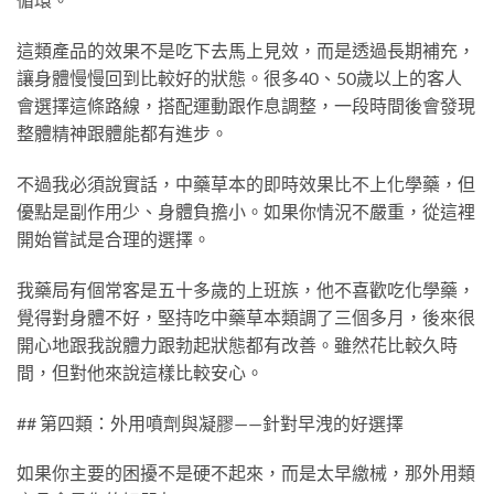
這類產品的效果不是吃下去馬上見效，而是透過長期補充，
讓身體慢慢回到比較好的狀態。很多40、50歲以上的客人
會選擇這條路線，搭配運動跟作息調整，一段時間後會發現
整體精神跟體能都有進步。
不過我必須說實話，中藥草本的即時效果比不上化學藥，但
優點是副作用少、身體負擔小。如果你情況不嚴重，從這裡
開始嘗試是合理的選擇。
我藥局有個常客是五十多歲的上班族，他不喜歡吃化學藥，
覺得對身體不好，堅持吃中藥草本類調了三個多月，後來很
開心地跟我說體力跟勃起狀態都有改善。雖然花比較久時
間，但對他來說這樣比較安心。
## 第四類：外用噴劑與凝膠——針對早洩的好選擇
如果你主要的困擾不是硬不起來，而是太早繳械，那外用類