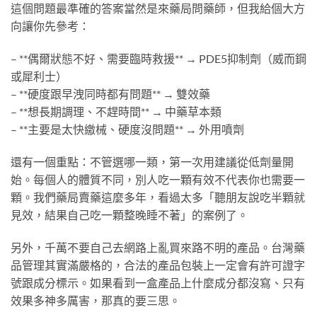
這個問題最準確的答案當然是來藥局問藥師，但我給個大方
向讓你先參考：
– **偶爾狀態不好、需要臨時救援** → PDE5抑制劑（威而鋼
或犀利士）
– **硬度跟早洩同時都有問題** → 雙效藥
– **想長期調理、不趕時間** → 中藥草本類
– **主要是太快繳械、硬度沒問題** → 外用噴劑
還有一個重點：不管選哪一類，第一次用建議從低劑量開
始。每個人的體質不同，別人吃一顆有效不代表你也需要一
顆。我們藥局賣藥這麼多年，看過太多「聽朋友說吃半顆就
見效，結果自己吃一顆整晚睡不著」的案例了。
另外，千萬不要自己去網路上亂買來路不明的產品。台灣藥
品管理其實滿嚴格的，合法的產品包裝上一定會有許可證字
號跟成分標示。如果看到一盒產品上什麼成分都沒寫、只有
效果多神多厲害，那真的要三思。