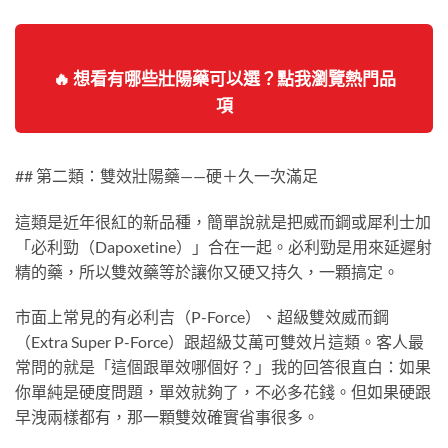
🔥 想看有哪些壯陽藥可以選？點我瀏覽熱門品
項
## 第二類：雙效壯陽藥——硬＋久一次滿足
這類是近年很紅的新品種，簡單說就是把威而鋼或犀利士加
「必利勁（Dapoxetine）」合在一起。必利勁是用來延遲射
精的藥，所以雙效藥等於讓你又硬又持久，一顆搞定。
市面上常見的有必利吉（P-Force）、超級雙效威而鋼
（Extra Super P-Force）跟超級艾萬可雙效片這類。客人最
常問的就是「這個跟單效哪個好？」我的回答很直白：如果
你單純是硬度問題，單效就夠了，不必多花錢。但如果硬跟
早洩兩樣都有，那一顆雙效確實省事很多。