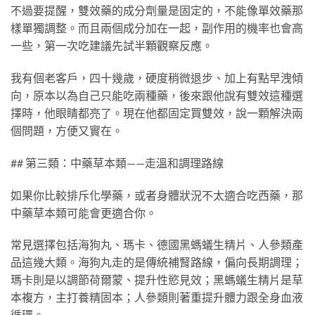
不過要提醒，雙效藥的成分劑量是固定的，不能像單效藥那
樣單獨調整。而且兩個成分加在一起，副作用的機率也會高
一些，第一次吃建議先試半顆觀察反應。
我有個老客戶，四十幾歲，硬度稍微退步、加上有點早洩傾
向，原本以為自己只能吃兩種藥，後來跟他說有雙效這種選
擇時，他眼睛都亮了。現在他都固定買雙效，說一顆解決兩
個問題，方便又實在。
## 第三類：中藥草本類——走溫和調理路線
如果你比較排斥化學藥，或者身體狀況不太適合吃西藥，那
中藥草本類可能會更適合你。
常見選擇包括海狗丸、瑪卡、德國黑螞蟻生精片、人參類產
品這幾大類。海狗丸走的是傳統補腎路線，偏向長期調理；
瑪卡則是以調節荷爾蒙、提升性慾見效；黑螞蟻生精片是草
本複方，主打養精固本；人參類則著重提升體力跟全身血液
循環。