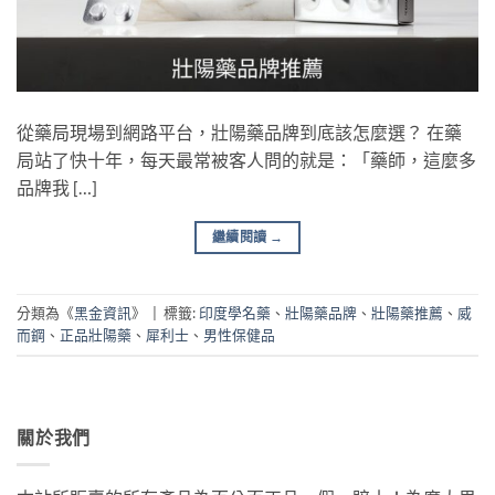
從藥局現場到網路平台，壯陽藥品牌到底該怎麼選？ 在藥
局站了快十年，每天最常被客人問的就是：「藥師，這麼多
品牌我 […]
繼續閱讀
→
分類為《
黑金資訊
》
|
標籤:
印度學名藥
、
壯陽藥品牌
、
壯陽藥推薦
、
威
而鋼
、
正品壯陽藥
、
犀利士
、
男性保健品
關於我們