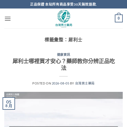
跳
正品保證 本站所有商品享受30天無效退款.
轉
至
0
內
容
標籤彙整：
犀利士
健康資訊
犀利士哪裡買才安心？藥師教你分辨正品吃
法
POSTED ON
2026-08-05
BY
台灣男士藥局
05
8 月