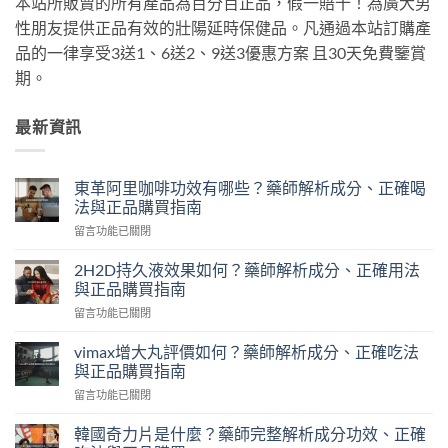
本站所販賣的所有產品為百分百正品，假一賠十！為廣大男
性朋友提供正品有效的壯陽延時保健品。凡通過本站訂購產
品的一律享受3送1、6送2、9送3優惠方案 且30天免費鑒賞
期。
最新資訊
東革阿里咖啡功效有哪些？藥師解析成分、正確喝
法與正品購買指南
在
留言功能已關閉
〈東
革
2H2D持久液效果如何？藥師解析成分、正確用法
阿
與正品購買指南
里
在
留言功能已關閉
咖
〈2H2D
啡
持
功
vimax增大丸評價如何？藥師解析成分、正確吃法
久
效
與正品購買指南
液
有
在
留言功能已關閉
效
哪
〈vimax
果
些？
增
如
韓國奇力片是什麼？藥師完整解析成分功效、正確
藥
大
何？